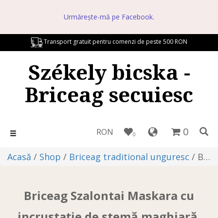
Urmărește-mă pe Facebook.
Transport gratuit pentru comenzi de peste 500 RON
Székely bicska -
Briceag secuiesc
0
RON
Toggle
0
navigation
Acasă
/
Shop
/
Briceag traditional unguresc
/ Briceag Szalontai Maskara cu incrustație de stemă maghiară, mâner din lemn wenge, 20 cm
Briceag Szalontai Maskara cu
incrustație de stemă maghiară,