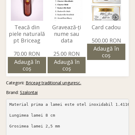
Teacă din
Gravează-ți
Card cadou
piele naturală
nume sau
pt Briceag
data
500.00 RON
Adaugă în
70.00 RON
25.00 RON
coş
Adaugă în
Adaugă în
coş
coş
Categorii:
Briceag traditional unguresc
Brand:
Szalontai
Material prima a lamei este otel inoxidabil 1.4116, 
Lungimea lamei 8 cm

Grosimea lamei 2,5 mm
