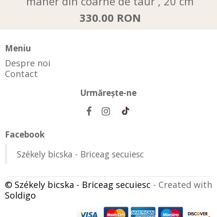
mâner din coarne de taur , 20 cm
330.00 RON
Meniu
Despre noi
Contact
Urmăreşte-ne
Facebook
Székely bicska - Briceag secuiesc
© Székely bicska - Briceag secuiesc
- Created with
Soldigo