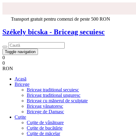
Transport gratuit pentru comenzi de peste 500 RON
Székely bicska - Briceag secuiesc
Toggle navigation
0
0
RON
Acasă
Bricege
Briceag traditional secuiesc
Briceag traditional unguresc
Briceag cu mănerul de sculptate
Briceag vănatoresc
Bricege de Damasc
Cuțite
Cuțite de vânătoare
Cuțite de bucătărie
Cuțite de măcelar