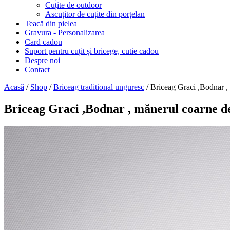
Cuțite de outdoor
Ascuțitor de cuțite din porțelan
Teacă din pielea
Gravura - Personalizarea
Card cadou
Suport pentru cuțit și bricege, cutie cadou
Despre noi
Contact
Acasă
/
Shop
/
Briceag traditional unguresc
/ Briceag Graci ,Bodnar ,
Briceag Graci ,Bodnar , mănerul coarne de