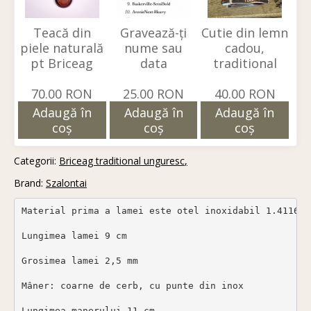
Teacă din
Gravează-ți
Cutie din lemn
piele naturală
nume sau
cadou,
pt Briceag
data
traditional
70.00 RON
25.00 RON
40.00 RON
Adaugă în
Adaugă în
Adaugă în
coş
coş
coş
Categorii:
Briceag traditional unguresc
Brand:
Szalontai
Material prima a lamei este otel inoxidabil 1.4116, 
Lungimea lamei 9 cm

Grosimea lamei 2,5 mm

Mâner: coarne de cerb, cu punte din inox

Lungimea manerului 11 cm