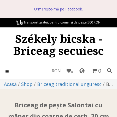
Urmărește-mă pe Facebook.
Transport gratuit pentru comenzi de peste 500 RON
Székely bicska -
Briceag secuiesc
0
RON
Toggle
0
navigation
Acasă
/
Shop
/
Briceag traditional unguresc
/ Briceag de pește Salontai cu mâner din coarne de cerb, 20 cm
Briceag de pește Salontai cu
mâner din coarne de cerb, 20 cm