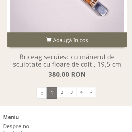
Adaugă în coş
Briceag secuiesc cu mănerul de
sculptate cu floare de colt , 19,5 cm
380.00 RON
«
1
2
3
4
»
Meniu
Despre noi