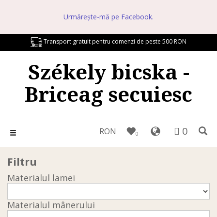
Urmărește-mă pe Facebook.
Transport gratuit pentru comenzi de peste 500 RON
Székely bicska -
Briceag secuiesc
0
RON
Toggle
0
navigation
Filtru
Materialul lamei
Materialul mânerului