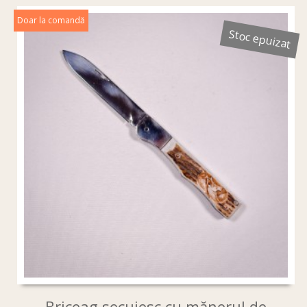
Doar la comandă
Stoc epuizat
Briceag secuiesc cu mănerul de