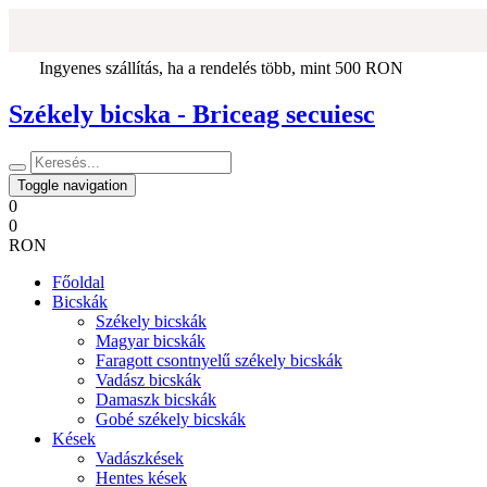
Ingyenes szállítás, ha a rendelés több, mint 500 RON
Székely bicska - Briceag secuiesc
Toggle navigation
0
0
RON
Főoldal
Bicskák
Székely bicskák
Magyar bicskák
Faragott csontnyelű székely bicskák
Vadász bicskák
Damaszk bicskák
Gobé székely bicskák
Kések
Vadászkések
Hentes kések