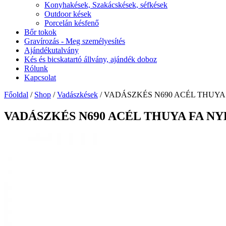
Konyhakések, Szakácskések, séfkések
Outdoor kések
Porcelán késfenő
Bőr tokok
Gravírozás - Meg személyesítés
Ajándékutalvány
Kés és bicskatartó állvány, ajándék doboz
Rólunk
Kapcsolat
Főoldal
/
Shop
/
Vadászkések
/ VADÁSZKÉS N690 ACÉL THUYA
VADÁSZKÉS N690 ACÉL THUYA FA NY