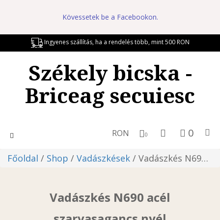
Kövessetek be a Facebookon.
Ingyenes szállítás, ha a rendelés több, mint 500 RON
Székely bicska -
Briceag secuiesc
0
RON
Toggle
0
navigation
Főoldal
/
Shop
/
Vadászkések
/ Vadászkés N690 acél szarvasagancs nyél
Vadászkés N690 acél
szarvasagancs nyél