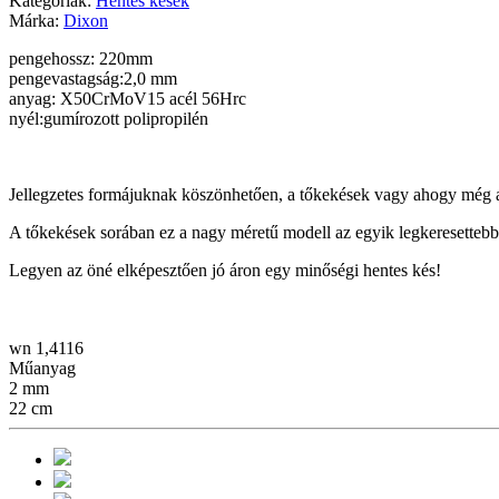
Kategóriák:
Hentes kések
Márka:
Dixon
pengehossz: 220mm
pengevastagság:2,0 mm
anyag: X50CrMoV15 acél 56Hrc
nyél:gumírozott polipropilén
Jellegzetes formájuknak köszönhetően, a tőkekések vagy ahogy még a
A tőkekések sorában ez a nagy méretű modell az egyik legkeresettebb. 
Legyen az öné elképesztően jó áron egy minőségi hentes kés!
wn 1,4116
Műanyag
2 mm
22 cm