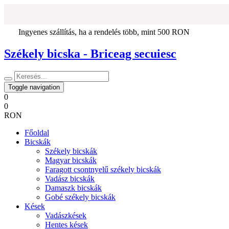
Ingyenes szállítás, ha a rendelés több, mint 500 RON
Székely bicska - Briceag secuiesc
Toggle navigation
0
0
RON
Főoldal
Bicskák
Székely bicskák
Magyar bicskák
Faragott csontnyelű székely bicskák
Vadász bicskák
Damaszk bicskák
Gobé székely bicskák
Kések
Vadászkések
Hentes kések