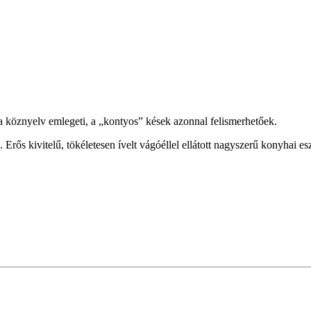
 köznyelv emlegeti, a „kontyos” kések azonnal felismerhetőek.
Erős kivitelű, tökéletesen ívelt vágóéllel ellátott nagyszerű konyhai es