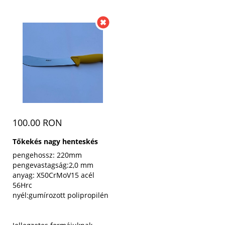
100.00 RON
Tőkekés nagy henteskés
pengehossz: 220mm
pengevastagság:2,0 mm
anyag: X50CrMoV15 acél
56Hrc
nyél:gumírozott polipropilén