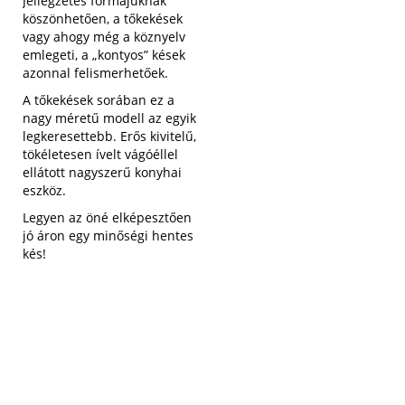
Jellegzetes formájuknak
köszönhetően, a tőkekések
vagy ahogy még a köznyelv
emlegeti, a „kontyos” kések
azonnal felismerhetőek.
A tőkekések sorában ez a
nagy méretű modell az egyik
legkeresettebb. Erős kivitelű,
tökéletesen ívelt vágóéllel
ellátott nagyszerű konyhai
eszköz.
Legyen az öné elképesztően
jó áron egy minőségi hentes
kés!