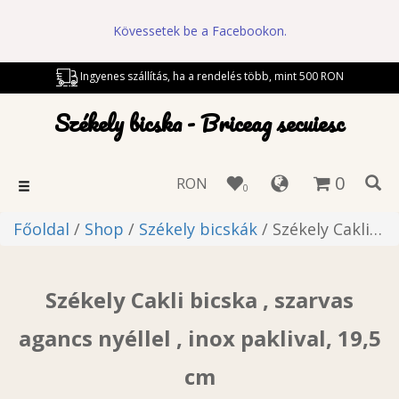
Kövessetek be a Facebookon.
Ingyenes szállítás, ha a rendelés több, mint 500 RON
Székely bicska - Briceag secuiesc
0
RON
Toggle
0
navigation
Főoldal
/
Shop
/
Székely bicskák
/ Székely Cakli bicska , szarvas agancs nyéllel , inox paklival, 19,5 cm
Székely Cakli bicska , szarvas
agancs nyéllel , inox paklival, 19,5
cm