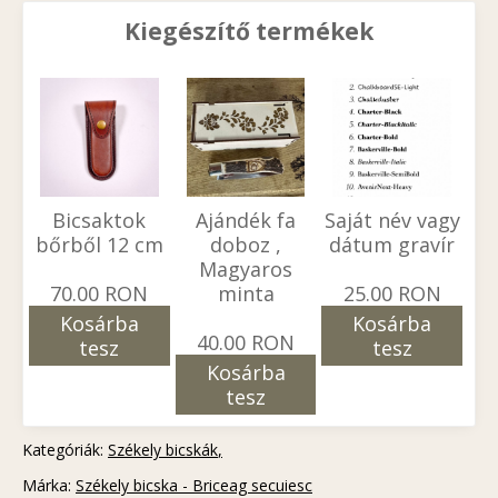
Kiegészítő termékek
Bicsaktok
Ajándék fa
Saját név vagy
bőrből 12 cm
doboz ,
dátum gravír
Magyaros
70.00 RON
minta
25.00 RON
Kosárba
Kosárba
40.00 RON
tesz
tesz
Kosárba
tesz
Kategóriák:
Székely bicskák
Márka:
Székely bicska - Briceag secuiesc