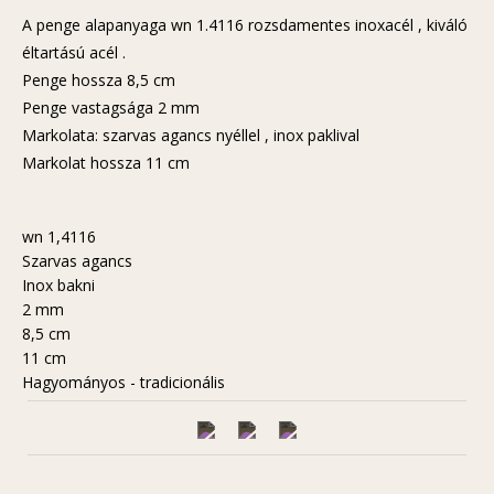
A penge alapanyaga wn 1.4116 rozsdamentes inoxacél , kiváló
éltartású acél .
Penge hossza 8,5 cm
Penge vastagsága 2 mm
Markolata: szarvas agancs nyéllel , inox paklival
Markolat hossza 11 cm
wn 1,4116
Szarvas agancs
Inox bakni
2 mm
8,5 cm
11 cm
Hagyományos - tradicionális