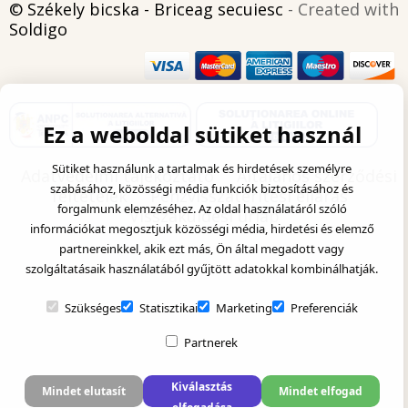
© Székely bicska - Briceag secuiesc
- Created with
Soldigo
Ez a weboldal sütiket használ
Sütiket használunk a tartalmak és hirdetések személyre
Adatvédelmi tájékoztató
Általános szerződési
szabásához, közösségi média funkciók biztosításához és
feltételek
Pénzvisszatérítési eljárás
forgalmunk elemzéséhez. Az oldal használatáról szóló
Visszaküldési űrlap
információkat megosztjuk közösségi média, hirdetési és elemző
partnereinkkel, akik ezt más, Ön által megadott vagy
szolgáltatásaik használatából gyűjtött adatokkal kombinálhatják.
Szükséges
Statisztikai
Marketing
Preferenciák
Partnerek
Kiválasztás
Mindet elutasít
Mindet elfogad
elfogadása