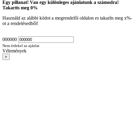
Egy pillanat! Van egy különleges ajánlatunk a számodra!
Takaríts meg
0
%
Használd az alábbi kódot a megrendelői oldalon es takaríts meg
x
%-
ot a rendelésedből!
000000
Nem érdekel az ajánlat
Vélemények
×