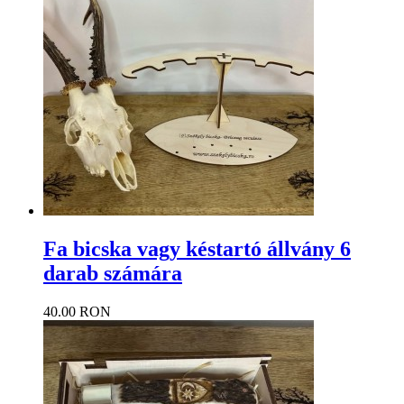
Fa bicska vagy késtartó állvány 6
darab számára
40.00 RON