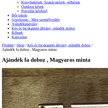
Konyhakések, Szakácskések, séfkések
Outdoor kések
Porcelán késfenő
Bőr tokok
Gravírozás - Meg személyesítés
Ajándékutalvány
Kés és bicskatartó állvány, ajándék doboz
Rólunk
Kapcsolat
Főoldal
/
Shop
/
Kés és bicskatartó állvány, ajándék doboz
/
Ajándék fa doboz , Magyaros minta
Ajándék fa doboz , Magyaros minta