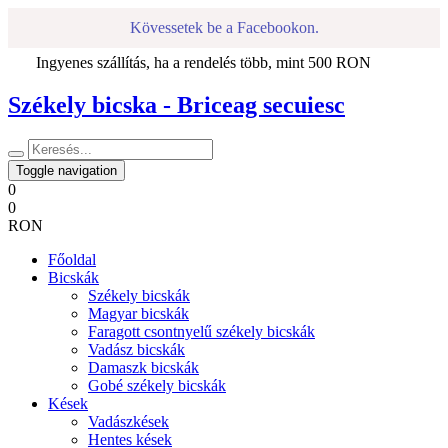
Kövessetek be a Facebookon.
Ingyenes szállítás, ha a rendelés több, mint 500 RON
Székely bicska - Briceag secuiesc
Toggle navigation
0
0
RON
Főoldal
Bicskák
Székely bicskák
Magyar bicskák
Faragott csontnyelű székely bicskák
Vadász bicskák
Damaszk bicskák
Gobé székely bicskák
Kések
Vadászkések
Hentes kések