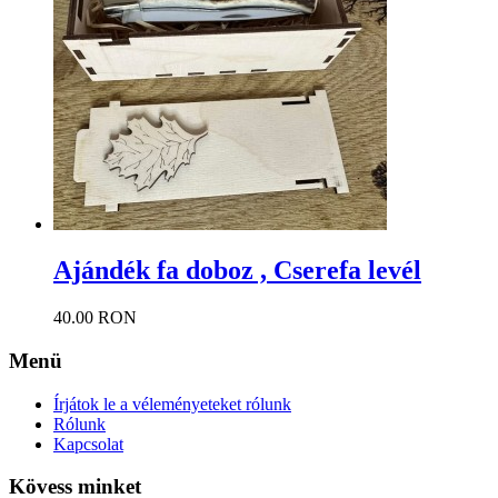
Ajándék fa doboz , Cserefa levél
40.00 RON
Menü
Írjátok le a véleményeteket rólunk
Rólunk
Kapcsolat
Kövess minket