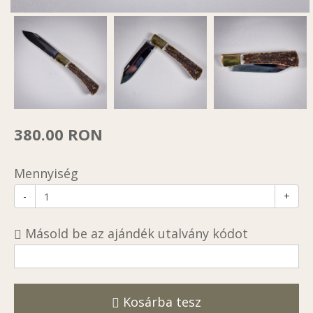
380.00 RON
Mennyiség
-
+
Másold be az ajándék utalvány kódot
Kosárba tesz