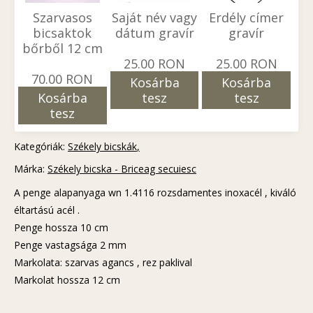
Szarvasos
Saját név vagy
Erdély címer
bicsaktok
dátum gravír
gravír
bőrből 12 cm
25.00 RON
25.00 RON
70.00 RON
Kosárba
Kosárba
Kosárba
tesz
tesz
tesz
Kategóriák:
Székely bicskák
Márka:
Székely bicska - Briceag secuiesc
A penge alapanyaga wn 1.4116 rozsdamentes inoxacél , kiváló
éltartású acél .
Penge hossza 10 cm
Penge vastagsága 2 mm
Markolata: szarvas agancs , rez paklival
Markolat hossza 12 cm