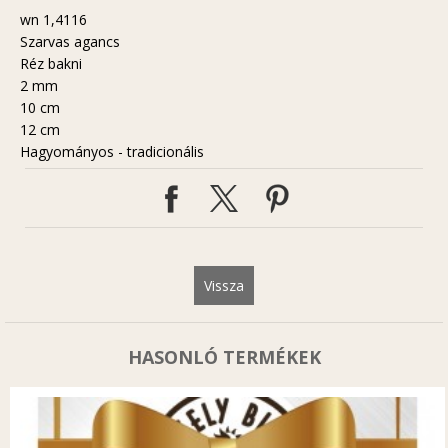
wn 1,4116
Szarvas agancs
Réz bakni
2 mm
10 cm
12 cm
Hagyományos - tradicionális
Vissza
HASONLÓ TERMÉKEK