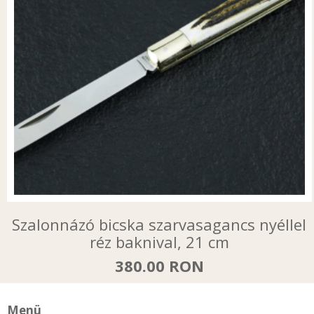
Szalonnázó bicska szarvasagancs nyéllel
réz baknival, 21 cm
380.00 RON
Menü