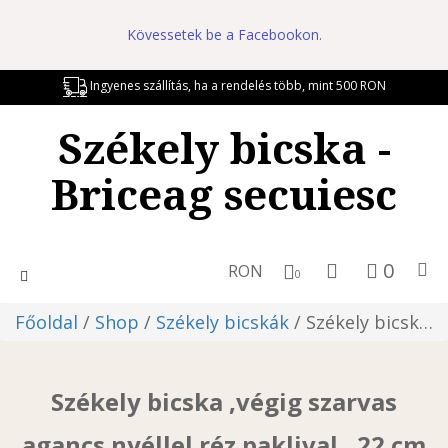
Kövessetek be a Facebookon.
Ingyenes szállítás, ha a rendelés több, mint 500 RON
Székely bicska -
Briceag secuiesc
0
RON
Toggle
0
navigation
Főoldal
/
Shop
/
Székely bicskák
/ Székely bicska ,végig szarvas agancs nyéllel réz paklival , 22 cm
Székely bicska ,végig szarvas
agancs nyéllel réz paklival , 22 cm