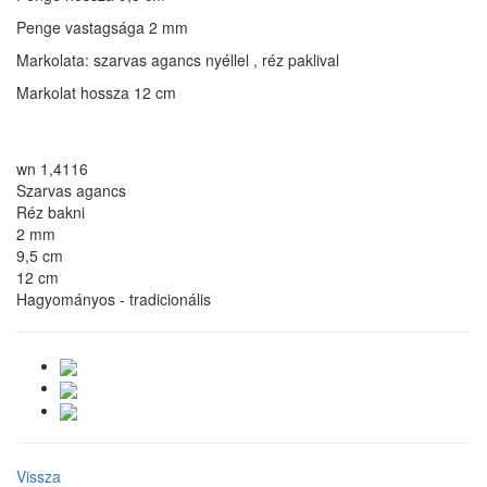
Penge vastagsága 2 mm
Markolata: szarvas agancs nyéllel , réz paklival
Markolat hossza 12 cm
wn 1,4116
Szarvas agancs
Réz bakni
2 mm
9,5 cm
12 cm
Hagyományos - tradicionális
Vissza