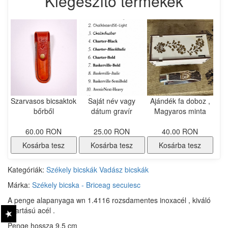
Kiegészítő termékek
Szarvasos bicsaktok
Saját név vagy
Ajándék fa doboz ,
bőrből
dátum gravír
Magyaros minta
60.00 RON
25.00 RON
40.00 RON
Kosárba tesz
Kosárba tesz
Kosárba tesz
Kategóriák:
Székely bicskák
Vadász bicskák
Márka:
Székely bicska - Briceag secuiesc
A penge alapanyaga wn 1.4116 rozsdamentes inoxacél , kiváló
éltartású acél .
Penge hossza 9,5 cm