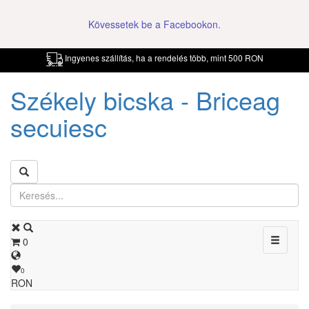
Kövessetek be a Facebookon.
Ingyenes szállítás, ha a rendelés több, mint 500 RON
Székely bicska - Briceag
secuiesc
Toggle
0
navigati
0
RON