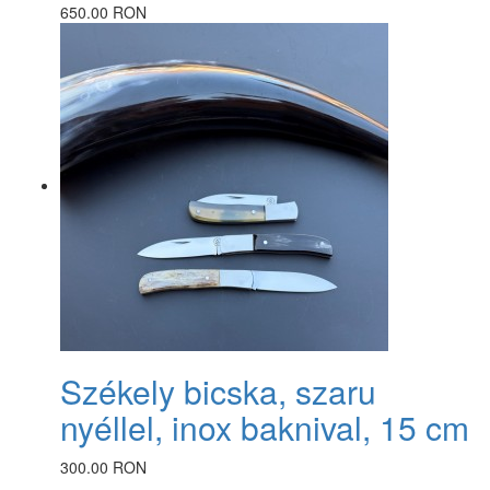
650.00 RON
Székely bicska, szaru
nyéllel, inox baknival, 15 cm
300.00 RON