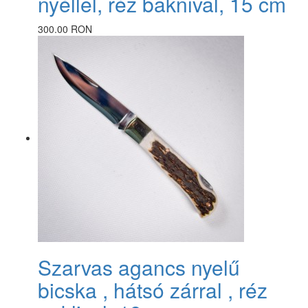
nyéllel, réz baknival, 15 cm
300.00 RON
Szarvas agancs nyelű
bicska , hátsó zárral , réz