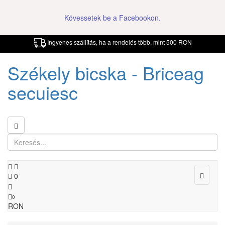
Kövessetek be a Facebookon.
Ingyenes szállítás, ha a rendelés több, mint 500 RON
Székely bicska - Briceag
secuiesc
Toggle
0
navigat
0
RON