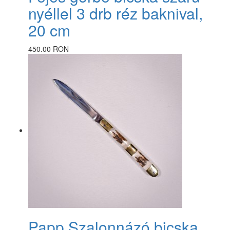
nyéllel 3 drb réz baknival,
20 cm
450.00 RON
Papp Szalonnázó bicska