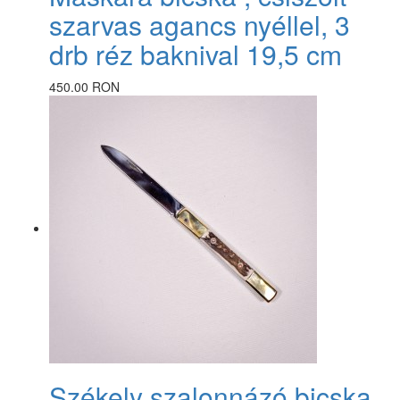
szarvas agancs nyéllel, 3
drb réz baknival 19,5 cm
450.00 RON
Székely szalonnázó bicska