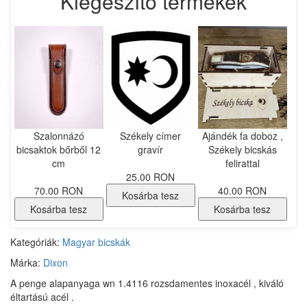
Kiegészítő termékek
Szalonnázó
Székely címer
Ajándék fa doboz ,
bicsaktok bőrből 12
gravír
Székely bicskás
cm
felirattal
25.00 RON
70.00 RON
40.00 RON
Kosárba tesz
Kosárba tesz
Kosárba tesz
Kategóriák:
Magyar bicskák
Márka:
Dixon
A penge alapanyaga wn 1.4116 rozsdamentes inoxacél , kiváló
éltartású acél .