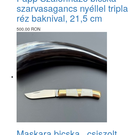
szarvasagancs nyéllel tripla
réz baknival, 21,5 cm
500.00 RON
Maskara bicska , csiszolt