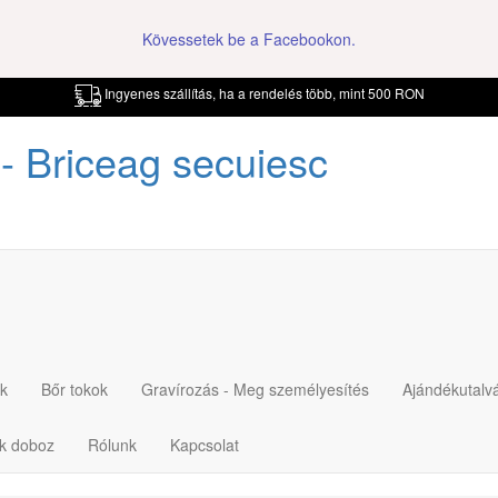
Kövessetek be a Facebookon.
Ingyenes szállítás, ha a rendelés több, mint 500 RON
- Briceag secuiesc
k
Bőr tokok
Gravírozás - Meg személyesítés
Ajándékutalv
ék doboz
Rólunk
Kapcsolat