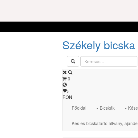
Székely bicska 
0
0
RON
Főoldal
Bicskák
Kése
Kés és bicskatartó állvány, ajánd