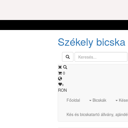
Székely bicska 
0
0
RON
Főoldal
Bicskák
Kése
Kés és bicskatartó állvány, ajánd