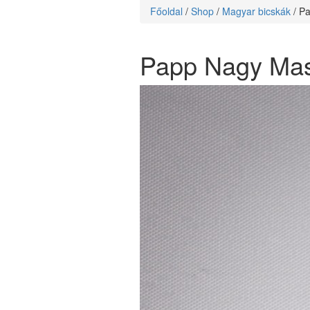
Főoldal
/
Shop
/
Magyar bicskák
/ P
Papp Nagy Mask