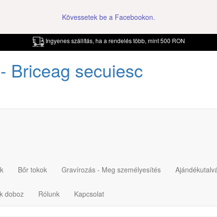
Kövessetek be a Facebookon.
Ingyenes szállítás, ha a rendelés több, mint 500 RON
- Briceag secuiesc
k
Bőr tokok
Gravírozás - Meg személyesítés
Ajándékutalv
ék doboz
Rólunk
Kapcsolat