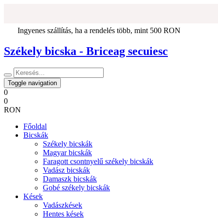
Ingyenes szállítás, ha a rendelés több, mint 500 RON
Székely bicska - Briceag secuiesc
Toggle navigation
0
0
RON
Főoldal
Bicskák
Székely bicskák
Magyar bicskák
Faragott csontnyelű székely bicskák
Vadász bicskák
Damaszk bicskák
Gobé székely bicskák
Kések
Vadászkések
Hentes kések