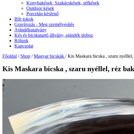
Konyhakések, Szakácskések, séfkések
Outdoor kések
Porcelán késfenő
Bőr tokok
Gravírozás - Meg személyesítés
Ajándékutalvány
Kés és bicskatartó állvány, ajándék doboz
Rólunk
Kapcsolat
Főoldal
/
Shop
/
Magyar bicskák
/ Kis Maskara bicska , szaru nyéllel,
Kis Maskara bicska , szaru nyéllel, réz bak