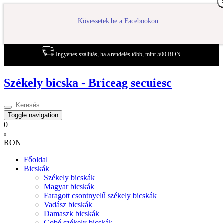
Kövessetek be a Facebookon.
Ingyenes szállítás, ha a rendelés több, mint 500 RON
Székely bicska - Briceag secuiesc
Toggle navigation
0
0
RON
Főoldal
Bicskák
Székely bicskák
Magyar bicskák
Faragott csontnyelű székely bicskák
Vadász bicskák
Damaszk bicskák
Gobé székely bicskák