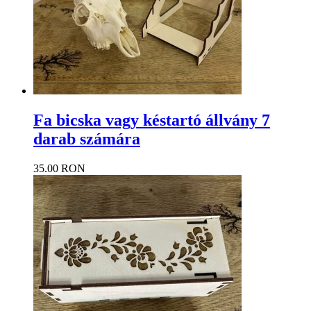
Fa bicska vagy késtartó állvány 7
darab számára
35.00 RON