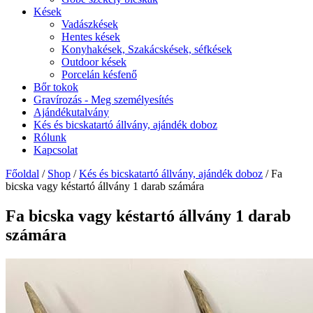
Kések
Vadászkések
Hentes kések
Konyhakések, Szakácskések, séfkések
Outdoor kések
Porcelán késfenő
Bőr tokok
Gravírozás - Meg személyesítés
Ajándékutalvány
Kés és bicskatartó állvány, ajándék doboz
Rólunk
Kapcsolat
Főoldal
/
Shop
/
Kés és bicskatartó állvány, ajándék doboz
/ Fa
bicska vagy késtartó állvány 1 darab számára
Fa bicska vagy késtartó állvány 1 darab
számára