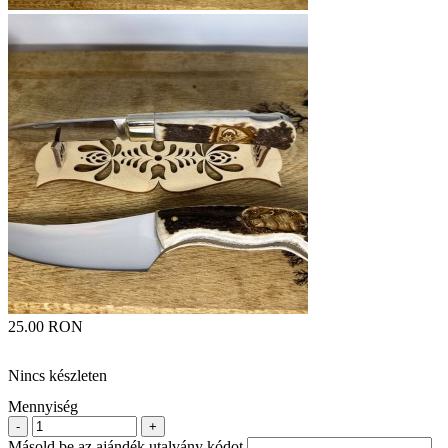
25.00 RON
Nincs készleten
Mennyiség
-
+
Másold be az ajándék utalvány kódot