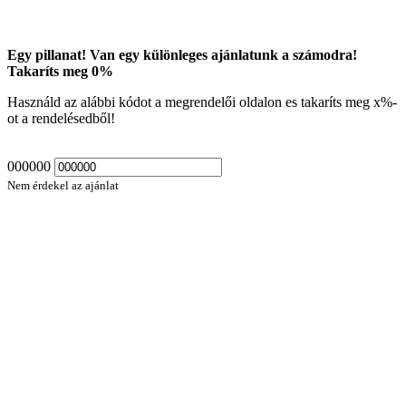
Egy pillanat! Van egy különleges ajánlatunk a számodra!
Takaríts meg
0
%
Használd az alábbi kódot a megrendelői oldalon es takaríts meg
x
%-
ot a rendelésedből!
000000
Nem érdekel az ajánlat