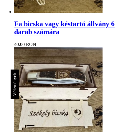
Fa bicska vagy késtartó állvány 6
darab számára
40.00 RON
Vélemények