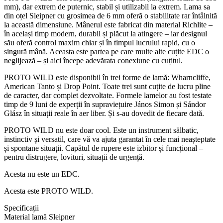
mm), dar extrem de puternic, stabil și utilizabil la extrem. Lama sa
din oțel Sleipner cu grosimea de 6 mm oferă o stabilitate rar întâlnită
la această dimensiune. Mânerul este fabricat din material Richlite –
în același timp modern, durabil și plăcut la atingere – iar designul
său oferă control maxim chiar și în timpul lucrului rapid, cu o
singură mână. Aceasta este partea pe care multe alte cuțite EDC o
neglijează – și aici începe adevărata conexiune cu cuțitul.
PROTO WILD este disponibil în trei forme de lamă: Wharncliffe,
American Tanto și Drop Point. Toate trei sunt cuțite de lucru pline
de caracter, dar complet dezvoltate. Formele lamelor au fost testate
timp de 9 luni de experții în supraviețuire János Simon și Sándor
Glász în situații reale în aer liber. Și s-au dovedit de fiecare dată.
PROTO WILD nu este doar cool. Este un instrument sălbatic,
instinctiv și versatil, care vă va ajuta garantat în cele mai neașteptate
și spontane situații. Capătul de rupere este izbitor și funcțional –
pentru distrugere, lovituri, situații de urgență.
Acesta nu este un EDC.
Acesta este PROTO WILD.
Specificații
Material lamă Sleipner