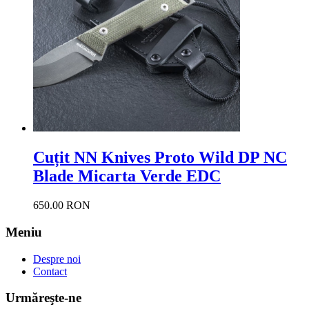
Cuțit NN Knives Proto Wild DP NC
Blade Micarta Verde EDC
650.00 RON
Meniu
Despre noi
Contact
Urmăreşte-ne