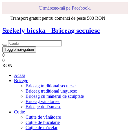
Urmărește-mă pe Facebook.
Transport gratuit pentru comenzi de peste 500 RON
Székely bicska - Briceag secuiesc
Toggle navigation
0
0
RON
Acasă
Bricege
Briceag traditional secuiesc
Briceag traditional unguresc
Briceag cu mănerul de sculptate
Briceag vănatoresc
Bricege de Damasc
Cuțite
Cuțite de vânătoare
Cuțite de bucătărie
Cuțite de măcelar