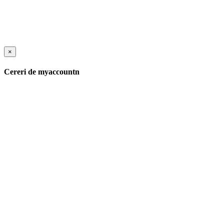
×
Cereri de myaccountn