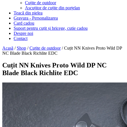
Cuțite de outdoor
Ascuțitor de cuțite din porțelan
Teacă din pielea
Gravura - Personalizarea
Card cadou
Suport pentru cuțit și bricege, cutie cadou
Despre noi
Contact
Acasă
/
Shop
/
Cuțite de outdoor
/ Cuțit NN Knives Proto Wild DP
NC Blade Black Richlite EDC
Cuțit NN Knives Proto Wild DP NC
Blade Black Richlite EDC