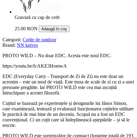
Gravură cu cap de cerb
25.00 RON
Adaugă în coş
Categorii:
Cuțite de outdoor
Brand:
NN knives
PROTO WILD – Nu doar EDC. Acesta este noul EDC.
https://youtu.be/fcAKE3HomwA
EDC (Everyday Carry - Transport de Zi de Zi) nu este doar un
acronim – este un mod de viață. Este trusa de scule de zi cu zi a unei
persoane pregătite. Iar PROTO WILD este cea mai ascuțită
întruchipare a acestei filozofii.
Cuțitul se bazează pe experiențele și designurile lui János Simon,
care examinează, testează și evaluează funcționarea cuțitelor utilitare
în practică de mai bine de un deceniu. Scopul nu a fost un EDC
convențional. Ci un cuțit care să îndeplinească așteptările – și să le
rescrie.
PROTO WILD este surprinzător de compact (lungime totală de 193