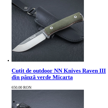
Cuțit de outdoor NN Knives Raven III
din pânză verde Micarta
650.00 RON