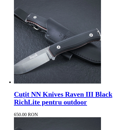
Cuțit NN Knives Raven III Black
RichLite pentru outdoor
650.00 RON