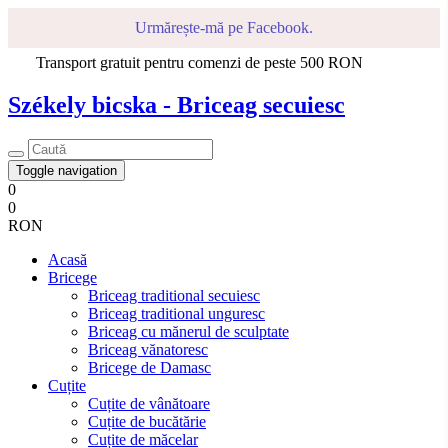
Urmărește-mă pe Facebook.
Transport gratuit pentru comenzi de peste 500 RON
Székely bicska - Briceag secuiesc
Toggle navigation
0
0
RON
Acasă
Bricege
Briceag traditional secuiesc
Briceag traditional unguresc
Briceag cu mănerul de sculptate
Briceag vănatoresc
Bricege de Damasc
Cuțite
Cuțite de vânătoare
Cuțite de bucătărie
Cuțite de măcelar