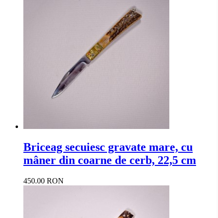
Briceag secuiesc gravate mare, cu
mâner din coarne de cerb, 22,5 cm
450.00 RON