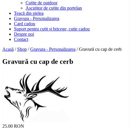
Cuțite de outdoor
Ascuțitor de cuțite din porțelan
Teacă din pielea
Gravura - Personalizarea
Card cadou
Suport pentru cuțit și bricege, cutie cadou
Despre noi
Contact
Acasă
/
Shop
/
Gravura - Personalizarea
/ Gravură cu cap de cerb
Gravură cu cap de cerb
25.00 RON