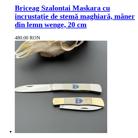
Briceag Szalontai Maskara cu
incrustație de stemă maghiară, mâner
din lemn wenge, 20 cm
480.00 RON