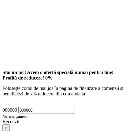
Stai un pic! Avem o ofertă specială numai pentru tine!
Profită de reducere!
0
%
Folosește codul de mai jos în pagina de finalizare a comenzii și
beneficiezi de
x
% reducere din comanda ta!
000000
Nu, mulțumesc
Recenzii
×