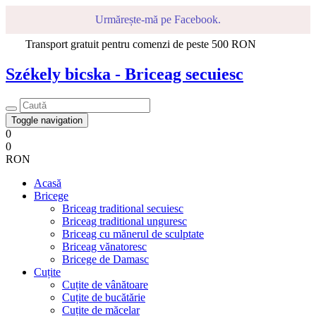
Urmărește-mă pe Facebook.
Transport gratuit pentru comenzi de peste 500 RON
Székely bicska - Briceag secuiesc
Toggle navigation
0
0
RON
Acasă
Bricege
Briceag traditional secuiesc
Briceag traditional unguresc
Briceag cu mănerul de sculptate
Briceag vănatoresc
Bricege de Damasc
Cuțite
Cuțite de vânătoare
Cuțite de bucătărie
Cuțite de măcelar