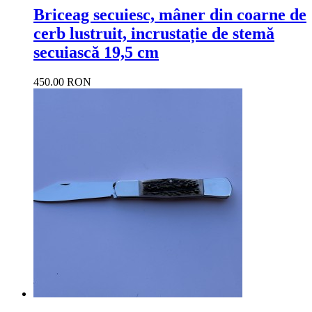
Briceag secuiesc, mâner din coarne de
cerb lustruit, incrustație de stemă
secuiască 19,5 cm
450.00 RON