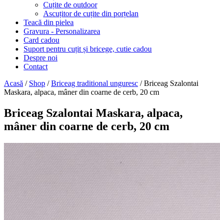
Cuțite de outdoor
Ascuțitor de cuțite din porțelan
Teacă din pielea
Gravura - Personalizarea
Card cadou
Suport pentru cuțit și bricege, cutie cadou
Despre noi
Contact
Acasă
/
Shop
/
Briceag traditional unguresc
/ Briceag Szalontai
Maskara, alpaca, mâner din coarne de cerb, 20 cm
Briceag Szalontai Maskara, alpaca,
mâner din coarne de cerb, 20 cm