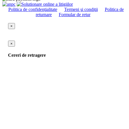
Politica de confidenţialitate
Termeni şi condiţii
Politica de
returnare
Formular de retur
×
×
Cereri de retragere