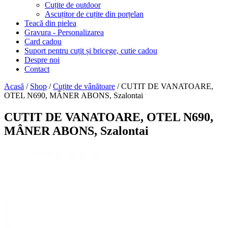
Cuțite de outdoor
Ascuțitor de cuțite din porțelan
Teacă din pielea
Gravura - Personalizarea
Card cadou
Suport pentru cuțit și bricege, cutie cadou
Despre noi
Contact
Acasă
/
Shop
/
Cuțite de vânătoare
/ CUTIT DE VANATOARE,
OTEL N690, MÂNER ABONS, Szalontai
CUTIT DE VANATOARE, OTEL N690,
MÂNER ABONS, Szalontai