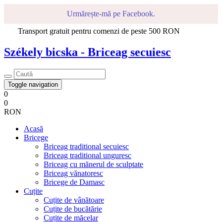
Urmărește-mă pe Facebook.
Transport gratuit pentru comenzi de peste 500 RON
Székely bicska - Briceag secuiesc
Toggle navigation
0
0
RON
Acasă
Bricege
Briceag traditional secuiesc
Briceag traditional unguresc
Briceag cu mănerul de sculptate
Briceag vănatoresc
Bricege de Damasc
Cuțite
Cuțite de vânătoare
Cuțite de bucătărie
Cuțite de măcelar