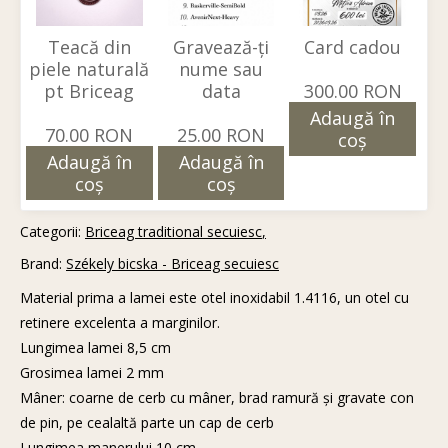
Teacă din
Gravează-ți
Card cadou
piele naturală
nume sau
pt Briceag
data
300.00 RON
Adaugă în
70.00 RON
25.00 RON
coş
Adaugă în
Adaugă în
coş
coş
Categorii:
Briceag traditional secuiesc
Brand:
Székely bicska - Briceag secuiesc
Material prima a lamei este otel inoxidabil 1.4116, un otel cu
retinere excelenta a marginilor.
Lungimea lamei 8,5 cm
Grosimea lamei 2 mm
Mâner: coarne de cerb cu mâner, brad ramură și gravate con
de pin, pe cealaltă parte un cap de cerb
Lungimea manerului 10 cm