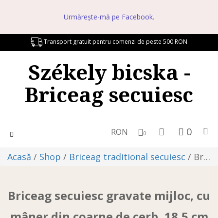
Urmărește-mă pe Facebook.
Transport gratuit pentru comenzi de peste 500 RON
Székely bicska -
Briceag secuiesc
0
RON
Toggle
0
navigation
Acasă
/
Shop
/
Briceag traditional secuiesc
/ Briceag secuiesc gravate mijloc, cu mâner din coarne de cerb, 18,5 cm
Briceag secuiesc gravate mijloc, cu
mâner din coarne de cerb, 18,5 cm