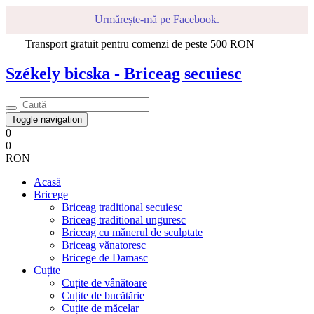
Urmărește-mă pe Facebook.
Transport gratuit pentru comenzi de peste 500 RON
Székely bicska - Briceag secuiesc
Toggle navigation
0
0
RON
Acasă
Bricege
Briceag traditional secuiesc
Briceag traditional unguresc
Briceag cu mănerul de sculptate
Briceag vănatoresc
Bricege de Damasc
Cuțite
Cuțite de vânătoare
Cuțite de bucătărie
Cuțite de măcelar