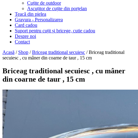
Cuțite de outdoor
Ascuțitor de cuțite din porțelan
Teacă din pielea
Gravura - Personalizarea
Card cadou
Suport pentru cuțit și bricege, cutie cadou
Despre noi
Contact
Acasă
/
Shop
/
Briceag traditional secuiesc
/ Briceag traditional
secuiesc , cu mâner din coarne de taur , 15 cm
Briceag traditional secuiesc , cu mâner
din coarne de taur , 15 cm