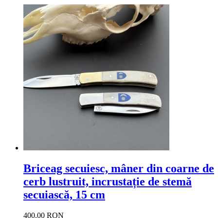
Briceag secuiesc, mâner din coarne de
cerb lustruit, incrustație de stemă
secuiască, 15 cm
400.00 RON