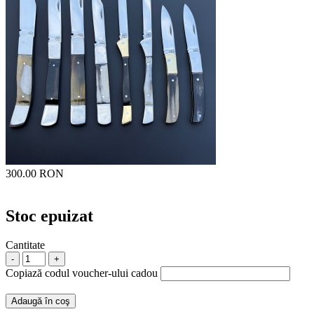
300.00 RON
Stoc epuizat
Cantitate
-
+
Copiază codul voucher-ului cadou
Adaugă în coş