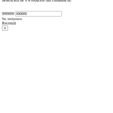
beneficiezi de
x
% reducere din comanda ta!
000000
Nu, mulțumesc
Recenzii
×