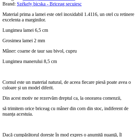
Brand:
Székely bicska - Briceag secuiesc
Material prima a lamei este otel inoxidabil 1.4116, un otel cu retinere
excelenta a marginilor.
Lungimea lamei 6,5 cm
Grosimea lamei 2 mm
Mâner: coarne de taur sau bivol, cupru
Lungimea manerului 8,5 cm
Cornul este un material natural, de aceea fiecare piesă poate avea o
culoare și un model diferit.
Din acest motiv ne rezervăm dreptul ca, la onorarea comenzii,
să trimitem orice briceag cu mâner din corn din stoc, indiferent de
nuanța acestuia.
Dacă cumpărătorul dorește în mod expres o anumită nuanță, îl