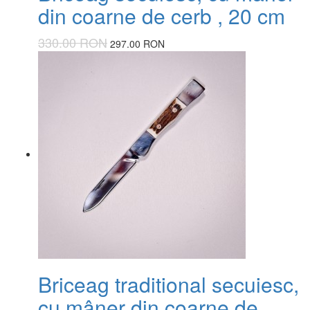
din coarne de cerb , 20 cm
330.00 RON
297.00 RON
Briceag traditional secuiesc,
cu mâner din coarne de