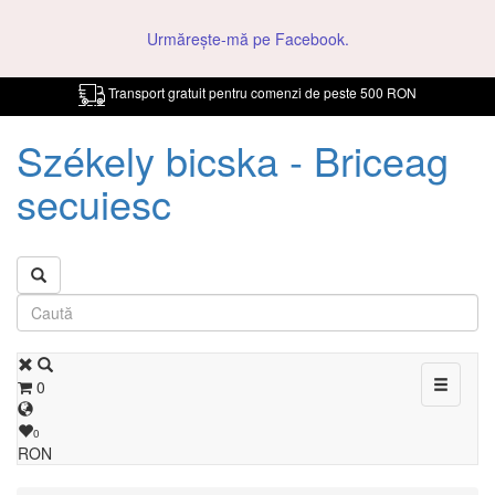
Urmărește-mă pe Facebook.
Transport gratuit pentru comenzi de peste 500 RON
Székely bicska - Briceag
secuiesc
Toggle
0
navigati
0
RON