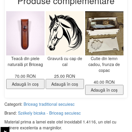
Produse complementare
Teacă din piele
Gravură cu cap de
Cutie din lemn
naturală pt Briceag
cal
cadou, frunza de
copac
70.00 RON
25.00 RON
40.00 RON
Adaugă în coş
Adaugă în coş
Adaugă în coş
Categorii:
Briceag traditional secuiesc
Brand:
Székely bicska - Briceag secuiesc
Material prima a lamei este otel inoxidabil 1.4116, un otel cu
retinere excelenta a marginilor.