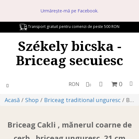
Urmărește-mă pe Facebook.
Transport gratuit pentru comenzi de peste 500 RON
Székely bicska -
Briceag secuiesc
0
RON
Toggle
0
navigation
Acasă
/
Shop
/
Briceag traditional unguresc
/ Briceag Cakli , mănerul coarne de cerb , briceag unguresc, 21 cm
Briceag Cakli , mănerul coarne de
cerb , briceag unguresc, 21 cm