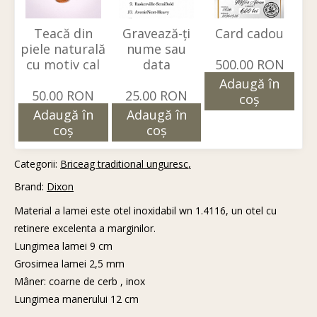
Teacă din
Gravează-ți
Card cadou
piele naturală
nume sau
cu motiv cal
data
500.00 RON
Adaugă în
50.00 RON
25.00 RON
coş
Adaugă în
Adaugă în
coş
coş
Categorii:
Briceag traditional unguresc
Brand:
Dixon
Material a lamei este otel inoxidabil wn 1.4116, un otel cu
retinere excelenta a marginilor.
Lungimea lamei 9 cm
Grosimea lamei 2,5 mm
Mâner: coarne de cerb , inox
Lungimea manerului 12 cm