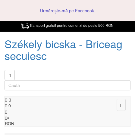
Urmărește-mă pe Facebook.
Transport gratuit pentru comenzi de peste 500 RON
Székely bicska - Briceag
secuiesc
Toggle
0
navigat
0
RON