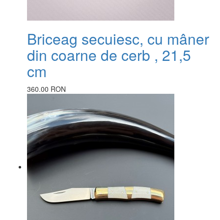
Briceag secuiesc, cu mâner
din coarne de cerb , 21,5
cm
360.00 RON