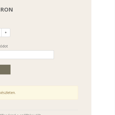
0 RON
+
kódot
észleten.