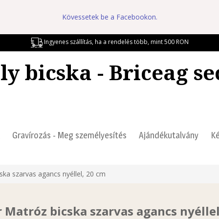
Kövessetek be a Facebookon.
Ingyenes szállítás, ha a rendelés több, mint 500 RON
ly bicska - Briceag se
Gravírozás - Meg személyesítés
Ajándékutalvány
Ké
ska szarvas agancs nyéllel, 20 cm
 Matróz bicska szarvas agancs nyéllel