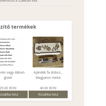
Ellenőrizd a szállítási időt
zítő termékek
 név vagy dátum
Ajándék fa doboz ,
gravír
Magyaros minta
25.00 RON
40.00 RON
osárba tesz
Kosárba tesz