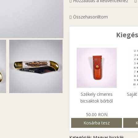
Hozzáadás a kedvencekhez
Összehasonlítom
Kiegés
Székely címeres
Saját
bicsaktok bőrből
50.00 RON
Kosárba tesz
K
Kategóriák:
Magyar bicskák