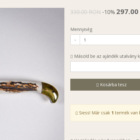
297.0
330.00 RON
-10%
Mennyiség
-
Másold be az ajándék utalvány 
Kosárba tesz
Siess! Már csak
1
termék van k