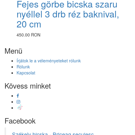
Fejes görbe bicska szaru
nyéllel 3 drb réz baknival,
20 cm
450.00 RON
Menü
Írjátok le a véleményeteket rólunk
Rólunk
Kapcsolat
Kövess minket
Facebook
Székely bicska - Briceag secuiesc