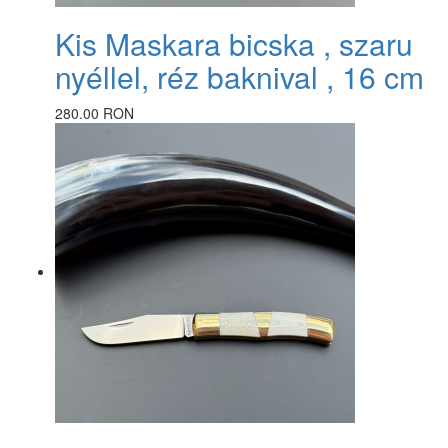
Kis Maskara bicska , szaru
nyéllel, réz baknival , 16 cm
280.00 RON