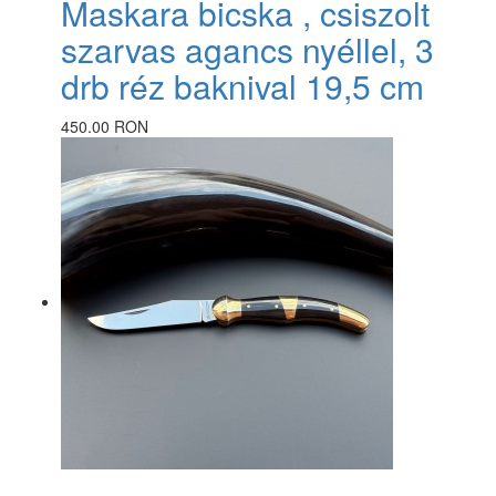
Maskara bicska , csiszolt
szarvas agancs nyéllel, 3
drb réz baknival 19,5 cm
450.00 RON