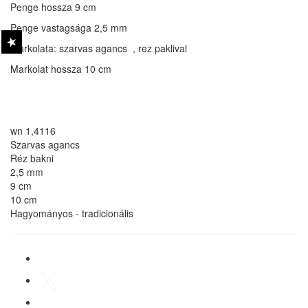
Penge hossza 9 cm
Penge vastagsága 2,5 mm
Markolata: szarvas agancs , rez paklival
Markolat hossza 10 cm
wn 1,4116
Szarvas agancs
Réz bakni
2,5 mm
9 cm
10 cm
Hagyományos - tradicionális