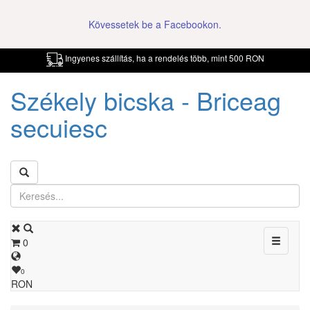
Kövessetek be a Facebookon.
Ingyenes szállítás, ha a rendelés több, mint 500 RON
Székely bicska - Briceag
secuiesc
Toggle
0
navigati
0
RON