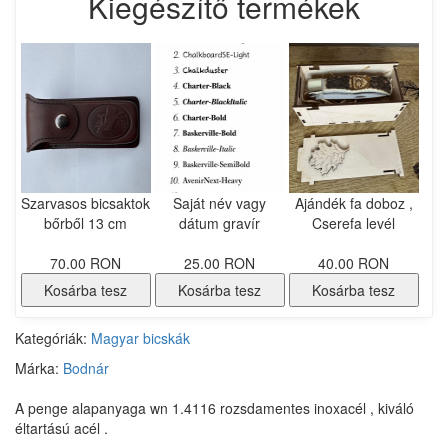
Kiegészítő termékek
Szarvasos bicsaktok
Saját név vagy
Ajándék fa doboz ,
bőrből 13 cm
dátum gravír
Cserefa levél
70.00 RON
25.00 RON
40.00 RON
Kosárba tesz
Kosárba tesz
Kosárba tesz
Kategóriák:
Magyar bicskák
Márka:
Bodnár
A penge alapanyaga wn 1.4116 rozsdamentes inoxacél , kiváló
éltartású acél .