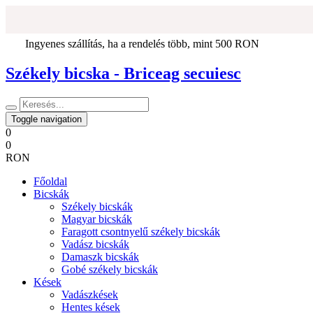
Ingyenes szállítás, ha a rendelés több, mint 500 RON
Székely bicska - Briceag secuiesc
Toggle navigation
0
0
RON
Főoldal
Bicskák
Székely bicskák
Magyar bicskák
Faragott csontnyelű székely bicskák
Vadász bicskák
Damaszk bicskák
Gobé székely bicskák
Kések
Vadászkések
Hentes kések