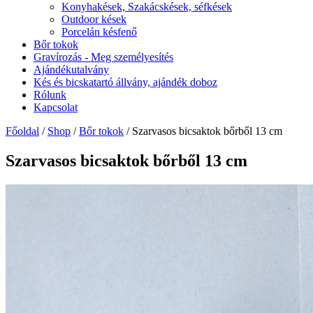
Konyhakések, Szakácskések, séfkések
Outdoor kések
Porcelán késfenő
Bőr tokok
Gravírozás - Meg személyesítés
Ajándékutalvány
Kés és bicskatartó állvány, ajándék doboz
Rólunk
Kapcsolat
Főoldal
/
Shop
/
Bőr tokok
/ Szarvasos bicsaktok bőrből 13 cm
Szarvasos bicsaktok bőrből 13 cm