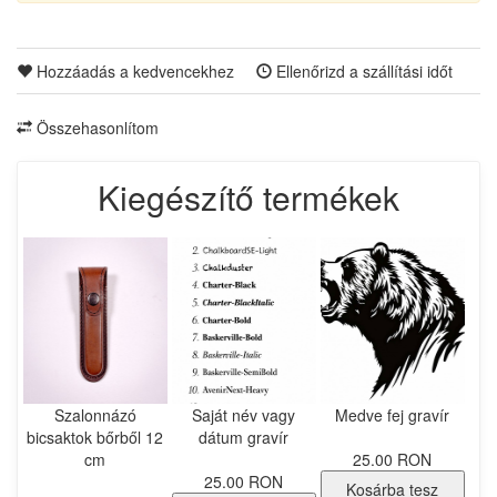
Hozzáadás a kedvencekhez
Ellenőrizd a szállítási időt
Összehasonlítom
Kiegészítő termékek
Szalonnázó
Saját név vagy
Medve fej gravír
bicsaktok bőrből 12
dátum gravír
cm
25.00 RON
25.00 RON
Kosárba tesz