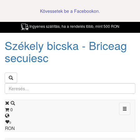
Kövessetek be a Facebookon.
Ingyenes szállítás, ha a rendelés több, mint 500 RON
Székely bicska - Briceag
secuiesc
Toggle
0
navigati
0
RON