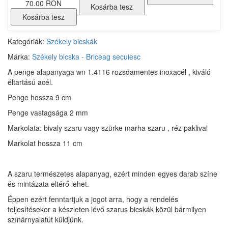
70.00 RON
Kosárba tesz
Kosárba tesz
Kategóriák:
Székely bicskák
Márka:
Székely bicska - Briceag secuiesc
A penge alapanyaga wn 1.4116 rozsdamentes inoxacél , kiváló
éltartású acél.
Penge hossza 9 cm
Penge vastagsága 2 mm
Markolata: bivaly szaru vagy szürke marha szaru , réz paklival
Markolat hossza 11 cm
A szaru természetes alapanyag, ezért minden egyes darab színe
és mintázata eltérő lehet.
Éppen ezért fenntartjuk a jogot arra, hogy a rendelés
teljesítésekor a készleten lévő szarus bicskák közül bármilyen
színárnyalatút küldjünk.