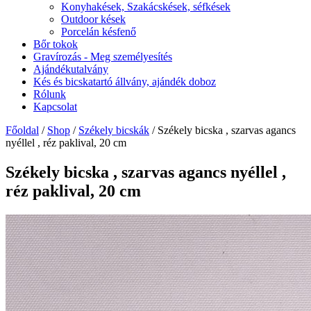
Konyhakések, Szakácskések, séfkések
Outdoor kések
Porcelán késfenő
Bőr tokok
Gravírozás - Meg személyesítés
Ajándékutalvány
Kés és bicskatartó állvány, ajándék doboz
Rólunk
Kapcsolat
Főoldal
/
Shop
/
Székely bicskák
/ Székely bicska , szarvas agancs
nyéllel , réz paklival, 20 cm
Székely bicska , szarvas agancs nyéllel ,
réz paklival, 20 cm