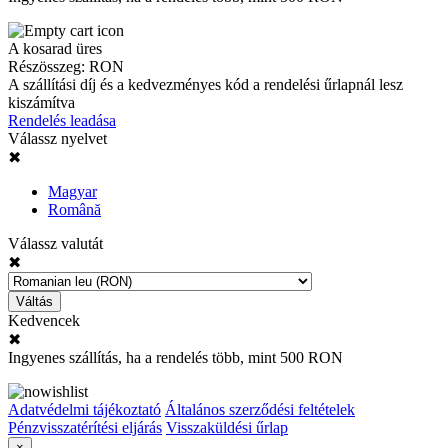
A kosarad üres
Részösszeg:
RON
A szállítási díj és a kedvezményes kód a rendelési űrlapnál lesz
kiszámítva
Rendelés leadása
Válassz nyelvet
✖
Magyar
Română
Válassz valutát
✖
Váltás
Kedvencek
✖
Ingyenes szállítás, ha a rendelés több, mint 500 RON
Adatvédelmi tájékoztató
Általános szerződési feltételek
Pénzvisszatérítési eljárás
Visszaküldési űrlap
×