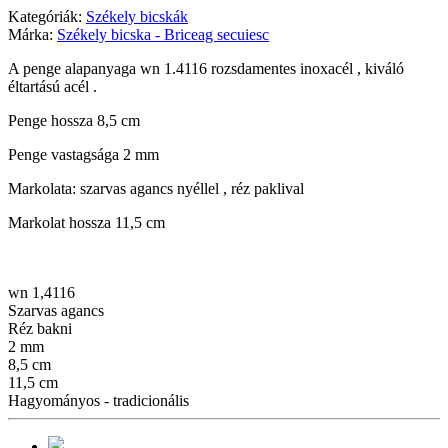
Kategóriák:
Székely bicskák
Márka:
Székely bicska - Briceag secuiesc
A penge alapanyaga wn 1.4116 rozsdamentes inoxacél , kiváló
éltartású acél .
Penge hossza 8,5 cm
Penge vastagsága 2 mm
Markolata: szarvas agancs nyéllel , réz paklival
Markolat hossza 11,5 cm
wn 1,4116
Szarvas agancs
Réz bakni
2 mm
8,5 cm
11,5 cm
Hagyományos - tradicionális