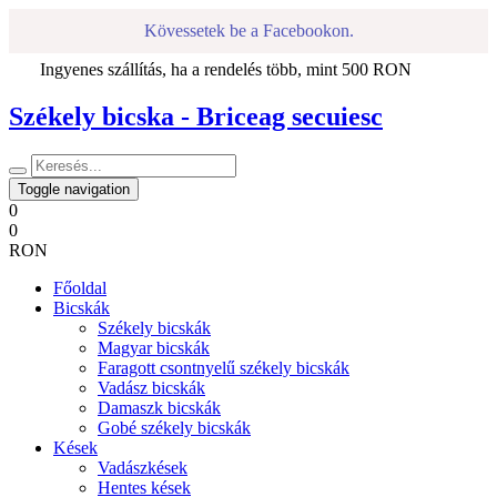
Kövessetek be a Facebookon.
Ingyenes szállítás, ha a rendelés több, mint 500 RON
Székely bicska - Briceag secuiesc
Toggle navigation
0
0
RON
Főoldal
Bicskák
Székely bicskák
Magyar bicskák
Faragott csontnyelű székely bicskák
Vadász bicskák
Damaszk bicskák
Gobé székely bicskák
Kések
Vadászkések
Hentes kések