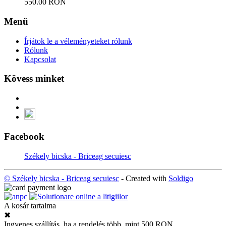
550.00 RON
Menü
Írjátok le a véleményeteket rólunk
Rólunk
Kapcsolat
Kövess minket
Facebook
Székely bicska - Briceag secuiesc
© Székely bicska - Briceag secuiesc
- Created with
Soldigo
A kosár tartalma
✖
Ingyenes szállítás, ha a rendelés több, mint 500 RON