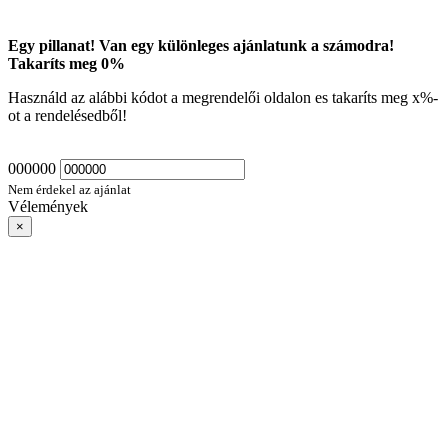
Egy pillanat! Van egy különleges ajánlatunk a számodra!
Takaríts meg
0
%
Használd az alábbi kódot a megrendelői oldalon es takaríts meg
x
%-
ot a rendelésedből!
000000
Nem érdekel az ajánlat
Vélemények
×