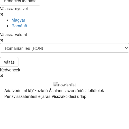
Rendelés leadása
Válassz nyelvet
✖
Magyar
Română
Válassz valutát
✖
Váltás
Kedvencek
✖
Adatvédelmi tájékoztató
Általános szerződési feltételek
Pénzvisszatérítési eljárás
Visszaküldési űrlap