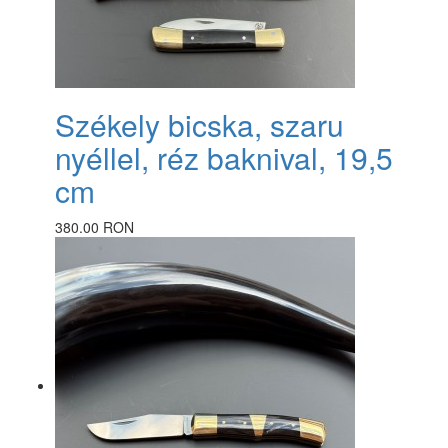
Székely bicska, szaru
nyéllel, réz baknival, 19,5
cm
380.00 RON