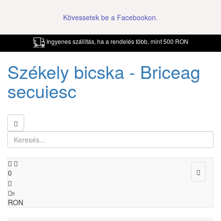
Kövessetek be a Facebookon.
Ingyenes szállítás, ha a rendelés több, mint 500 RON
Székely bicska - Briceag
secuiesc
Toggle
0
navigat
0
RON