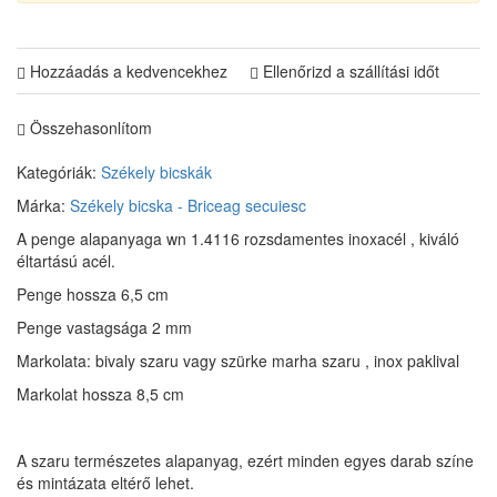
Hozzáadás a kedvencekhez
Ellenőrizd a szállítási időt
Összehasonlítom
Kategóriák:
Székely bicskák
Márka:
Székely bicska - Briceag secuiesc
A penge alapanyaga wn 1.4116 rozsdamentes inoxacél , kiváló
éltartású acél.
Penge hossza 6,5 cm
Penge vastagsága 2 mm
Markolata: bivaly szaru vagy szürke marha szaru , inox paklival
Markolat hossza 8,5 cm
A szaru természetes alapanyag, ezért minden egyes darab színe
és mintázata eltérő lehet.