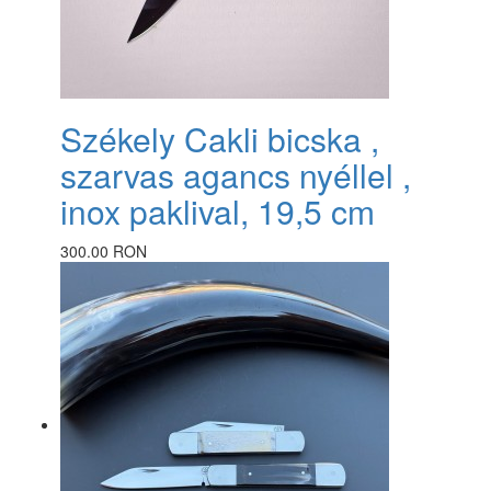
Székely Cakli bicska ,
szarvas agancs nyéllel ,
inox paklival, 19,5 cm
300.00 RON