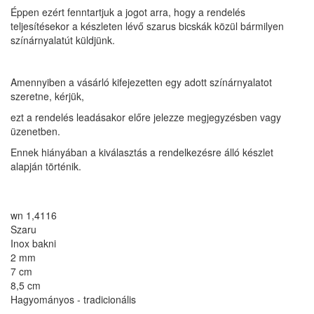
Éppen ezért fenntartjuk a jogot arra, hogy a rendelés
teljesítésekor a készleten lévő szarus bicskák közül bármilyen
színárnyalatút küldjünk.
Amennyiben a vásárló kifejezetten egy adott színárnyalatot
szeretne, kérjük,
ezt a rendelés leadásakor előre jelezze megjegyzésben vagy
üzenetben.
Ennek hiányában a kiválasztás a rendelkezésre álló készlet
alapján történik.
wn 1,4116
Szaru
Inox bakni
2 mm
7 cm
8,5 cm
Hagyományos - tradicionális