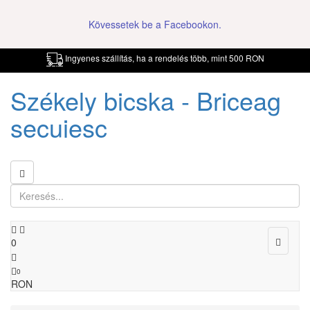
Kövessetek be a Facebookon.
Ingyenes szállítás, ha a rendelés több, mint 500 RON
Székely bicska - Briceag
secuiesc
Toggle
0
navigat
0
RON