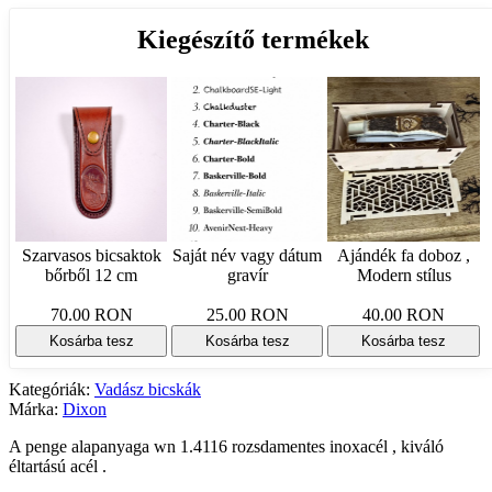
Kiegészítő termékek
Szarvasos bicsaktok
Saját név vagy dátum
Ajándék fa doboz ,
bőrből 12 cm
gravír
Modern stílus
70.00 RON
25.00 RON
40.00 RON
Kosárba tesz
Kosárba tesz
Kosárba tesz
Kategóriák:
Vadász bicskák
Márka:
Dixon
A penge alapanyaga wn 1.4116 rozsdamentes inoxacél , kiváló
éltartású acél .