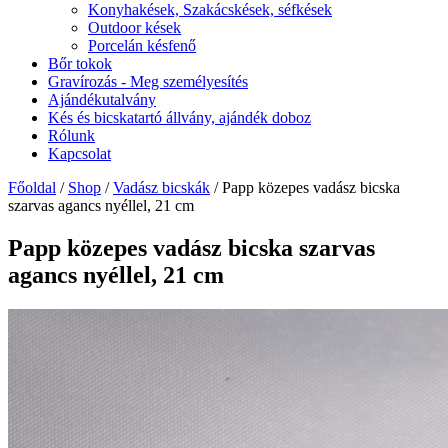
Konyhakések, Szakácskések, séfkések
Outdoor kések
Porcelán késfenő
Bőr tokok
Gravírozás - Meg személyesítés
Ajándékutalvány
Kés és bicskatartó állvány, ajándék doboz
Rólunk
Kapcsolat
Főoldal
/
Shop
/
Vadász bicskák
/ Papp közepes vadász bicska
szarvas agancs nyéllel, 21 cm
Papp közepes vadász bicska szarvas
agancs nyéllel, 21 cm