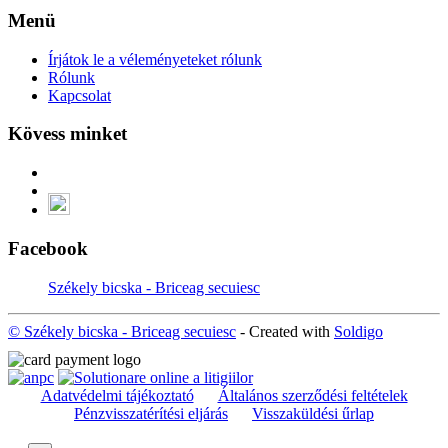
Menü
Írjátok le a véleményeteket rólunk
Rólunk
Kapcsolat
Kövess minket
Facebook
Székely bicska - Briceag secuiesc
© Székely bicska - Briceag secuiesc
- Created with
Soldigo
Adatvédelmi tájékoztató
Általános szerződési feltételek
Pénzvisszatérítési eljárás
Visszaküldési űrlap