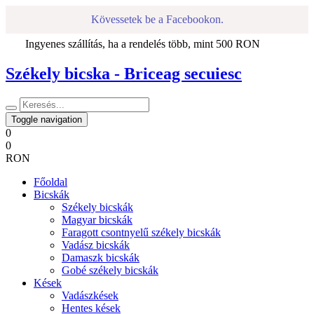
Kövessetek be a Facebookon.
Ingyenes szállítás, ha a rendelés több, mint 500 RON
Székely bicska - Briceag secuiesc
Toggle navigation
0
0
RON
Főoldal
Bicskák
Székely bicskák
Magyar bicskák
Faragott csontnyelű székely bicskák
Vadász bicskák
Damaszk bicskák
Gobé székely bicskák
Kések
Vadászkések
Hentes kések