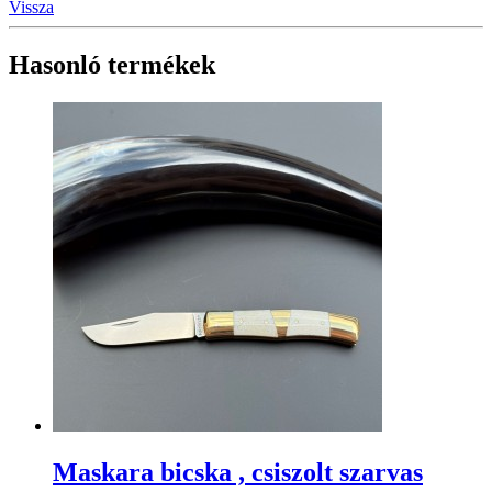
Vissza
Hasonló termékek
Maskara bicska , csiszolt szarvas