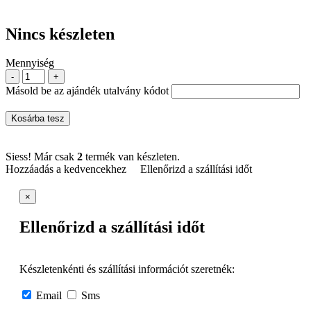
Nincs készleten
Mennyiség
-
+
Másold be az ajándék utalvány kódot
Kosárba tesz
Siess! Már csak
2
termék van készleten.
Hozzáadás a kedvencekhez
Ellenőrizd a szállítási időt
×
Ellenőrizd a szállítási időt
Készletenkénti és szállítási információt szeretnék:
Email
Sms