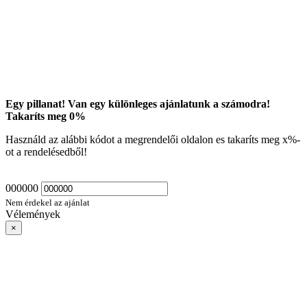
Egy pillanat! Van egy különleges ajánlatunk a számodra!
Takaríts meg
0
%
Használd az alábbi kódot a megrendelői oldalon es takaríts meg
x
%-
ot a rendelésedből!
000000
Nem érdekel az ajánlat
Vélemények
×