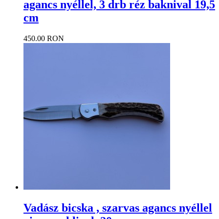
agancs nyéllel, 3 drb réz baknival 19,5
cm
450.00 RON
Vadász bicska , szarvas agancs nyéllel