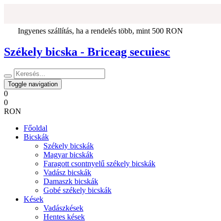
Ingyenes szállítás, ha a rendelés több, mint 500 RON
Székely bicska - Briceag secuiesc
Toggle navigation
0
0
RON
Főoldal
Bicskák
Székely bicskák
Magyar bicskák
Faragott csontnyelű székely bicskák
Vadász bicskák
Damaszk bicskák
Gobé székely bicskák
Kések
Vadászkések
Hentes kések