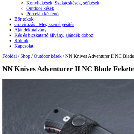
Konyhakések, Szakácskések, séfkések
Outdoor kések
Porcelán késfenő
Bőr tokok
Gravírozás - Meg személyesítés
Ajándékutalvány
Kés és bicskatartó állvány, ajándék doboz
Rólunk
Kapcsolat
Főoldal
/
Shop
/
Outdoor kések
/ NN Knives Adventurer II NC Blade
NN Knives Adventurer II NC Blade Fekete