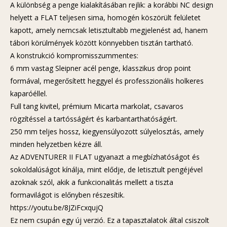
A különbség a penge kialakításában rejlik: a korábbi NC design
helyett a FLAT teljesen sima, homogén köszörült felületet
kapott, amely nemcsak letisztultabb megjelenést ad, hanem
tábori körülmények között könnyebben tisztán tartható.
A konstrukció kompromisszummentes:
6 mm vastag Sleipner acél penge, klasszikus drop point
formával, megerősített heggyel és professzionális holkeres
kaparóéllel.
Full tang kivitel, prémium Micarta markolat, csavaros
rögzítéssel a tartósságért és karbantarthatóságért.
250 mm teljes hossz, kiegyensúlyozott súlyelosztás, amely
minden helyzetben kézre áll.
Az ADVENTURER II FLAT ugyanazt a megbízhatóságot és
sokoldalúságot kínálja, mint elődje, de letisztult pengéjével
azoknak szól, akik a funkcionalitás mellett a tiszta
formavilágot is előnyben részesítik.
https://youtu.be/8JZiFcxqujQ
Ez nem csupán egy új verzió. Ez a tapasztalatok által csiszolt