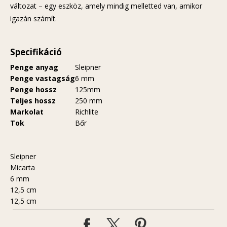
változat – egy eszköz, amely mindig melletted van, amikor
igazán számít.
Specifikáció
Penge anyag
Sleipner
Penge vastagság
6 mm
Penge hossz
125mm
Teljes hossz
250 mm
Markolat
Richlite
Tok
Bőr
Sleipner
Micarta
6 mm
12,5 cm
12,5 cm