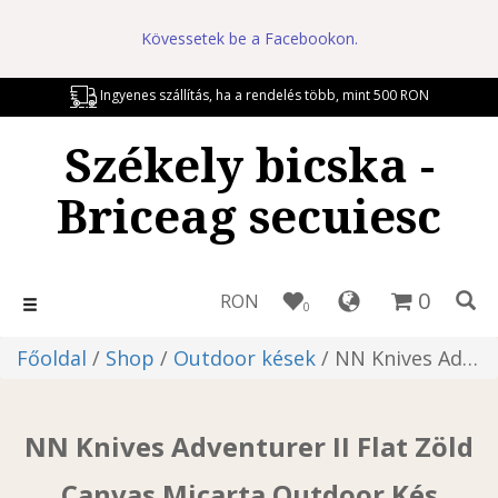
Kövessetek be a Facebookon.
Ingyenes szállítás, ha a rendelés több, mint 500 RON
Székely bicska -
Briceag secuiesc
0
RON
Toggle
0
navigation
Főoldal
/
Shop
/
Outdoor kések
/ NN Knives Adventurer II Flat Zöld Canvas Micarta Outdoor Kés
NN Knives Adventurer II Flat Zöld
Canvas Micarta Outdoor Kés