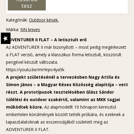
tesz
Kategóriák:
Outdoor kések
Márka:
NN knives
ADVENTURER II FLAT – A letisztult erő
Az ADVENTURER II már bizonyított – most pedig megérkezett
a FLAT verzió, amely a klasszikus forma letisztult, köszörült
pengével készült változata.
https://youtu.be/mrHrpo4ya5k
A projekt születésénél a tervezésben Nagy Attila és
Simon János – a Magyar Késes Közösség alapítója – vett
részt. A prototípusok tesztelésében Glász Sándor
túlélési és outdoor szakértő, valamint az MKK tagjai
működtek közre.
Az alapmodellt 10 hónapon keresztül
embertelen körülmények között tették próbára, és ezeknek a
tapasztalatoknak az esszenciájából született meg az
ADVENTURER II FLAT.