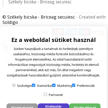
Székely bicska - Briceag secuiesc
© Székely bicska - Briceag secuiesc
- Created with
Soldigo
Ez a weboldal sütiket használ
Sütiket használunk a tartalmak és hirdetések személyre
szabásához, közösségi média funkciók biztosításához és
forgalmunk elemzéséhez. Az oldal használatáról szóló
Adatvédelmi tájékoztató
Általános szerződési
információkat megosztjuk közösségi média, hirdetési és elemző
feltételek
Pénzvisszatérítési eljárás
partnereinkkel, akik ezt más, Ön által megadott vagy
Visszaküldési űrlap
szolgáltatásaik használatából gyűjtött adatokkal kombinálhatják.
Szükséges
Statisztikai
Marketing
Preferenciák
Partnerek
Kiválasztás
Mindet elutasít
Mindet elfogad