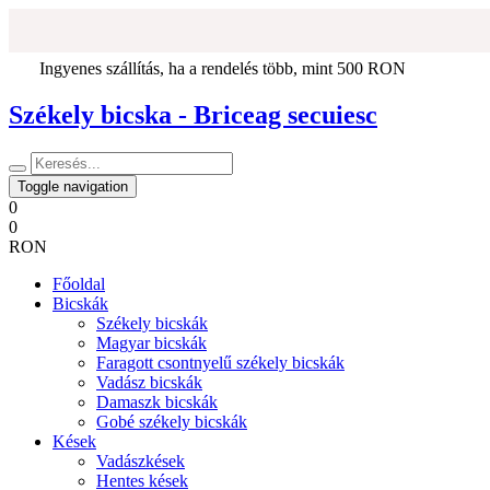
Ingyenes szállítás, ha a rendelés több, mint 500 RON
Székely bicska - Briceag secuiesc
Toggle navigation
0
0
RON
Főoldal
Bicskák
Székely bicskák
Magyar bicskák
Faragott csontnyelű székely bicskák
Vadász bicskák
Damaszk bicskák
Gobé székely bicskák
Kések
Vadászkések
Hentes kések