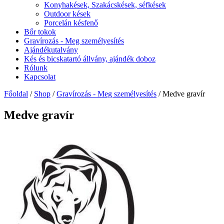
Konyhakések, Szakácskések, séfkések
Outdoor kések
Porcelán késfenő
Bőr tokok
Gravírozás - Meg személyesítés
Ajándékutalvány
Kés és bicskatartó állvány, ajándék doboz
Rólunk
Kapcsolat
Főoldal
/
Shop
/
Gravírozás - Meg személyesítés
/ Medve gravír
Medve gravír