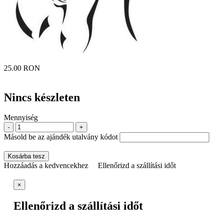
25.00 RON
Nincs készleten
Mennyiség
-
+
Másold be az ajándék utalvány kódot
Kosárba tesz
Hozzáadás a kedvencekhez
Ellenőrizd a szállítási időt
×
Ellenőrizd a szállítási időt