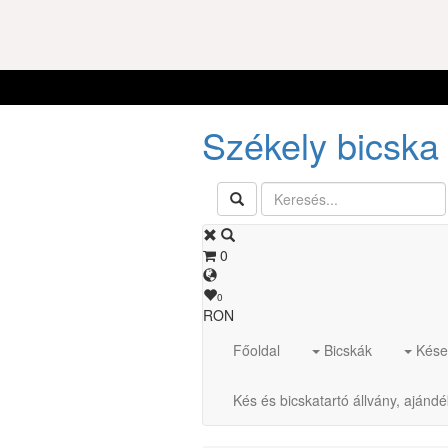
Székely bicska 
0
0
RON
Főoldal
Bicskák
Kése
Kés és bicskatartó állvány, ajánd