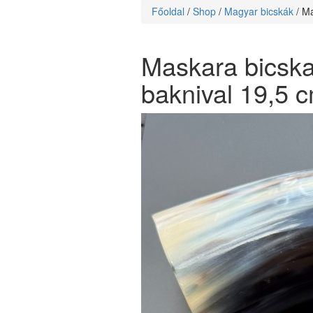
Főoldal
/
Shop
/
Magyar bicskák
/ M
Maskara bicska 
baknival 19,5 