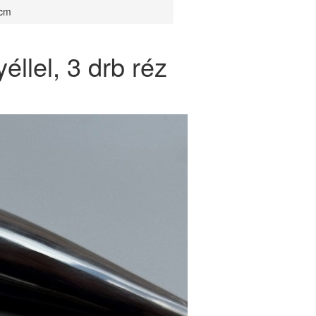
 cm
éllel, 3 drb réz