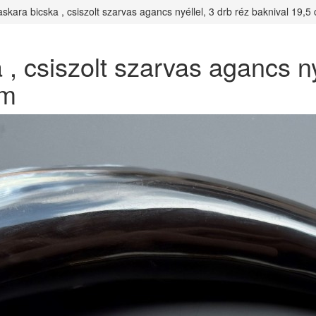
askara bicska , csiszolt szarvas agancs nyéllel, 3 drb réz baknival 19,5
, csiszolt szarvas agancs ny
cm