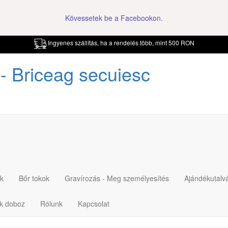
Kövessetek be a Facebookon.
Ingyenes szállítás, ha a rendelés több, mint 500 RON
- Briceag secuiesc
k
Bőr tokok
Gravírozás - Meg személyesítés
Ajándékutalv
ék doboz
Rólunk
Kapcsolat