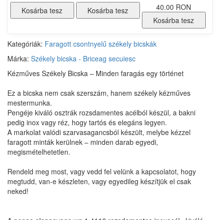
40.00 RON
Kosárba tesz
Kosárba tesz
Kosárba tesz
Kategóriák:
Faragott csontnyelű székely bicskák
Márka:
Székely bicska - Briceag secuiesc
Kézműves Székely Bicska – Minden faragás egy történet
Ez a bicska nem csak szerszám, hanem székely kézműves
mestermunka.
Pengéje kiváló osztrák rozsdamentes acélból készül, a bakni
pedig inox vagy réz, hogy tartós és elegáns legyen.
A markolat valódi szarvasagancsból készült, melybe kézzel
faragott minták kerülnek – minden darab egyedi,
megismételhetetlen.
Rendeld meg most, vagy vedd fel velünk a kapcsolatot, hogy
megtudd, van-e készleten, vagy egyedileg készítjük el csak
neked!