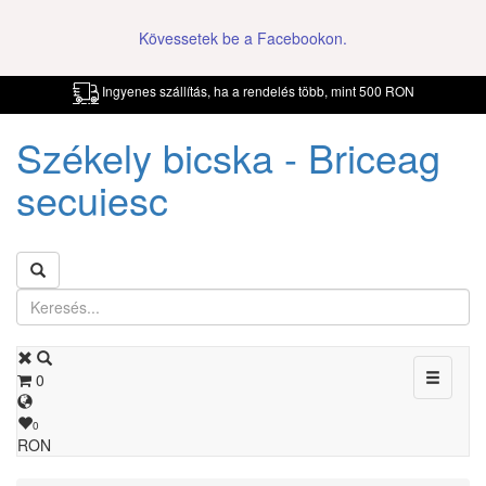
Kövessetek be a Facebookon.
Ingyenes szállítás, ha a rendelés több, mint 500 RON
Székely bicska - Briceag
secuiesc
Toggle
0
navigati
0
RON