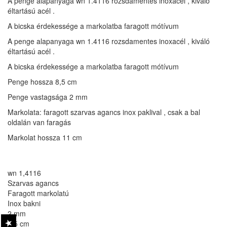
A penge alapanyaga wn 1.4116 rozsdamentes inoxacél , kiváló
éltartású acél .
A bicska érdekessége a markolatba faragott mótívum
A penge alapanyaga wn 1.4116 rozsdamentes inoxacél , kiváló
éltartású acél .
A bicska érdekessége a markolatba faragott mótívum
Penge hossza 8,5 cm
Penge vastagsága 2 mm
Markolata: faragott szarvas agancs inox paklival , csak a bal
oldalán van faragás
Markolat hossza 11 cm
wn 1,4116
Szarvas agancs
Faragott markolatú
Inox bakni
2 mm
8,5 cm