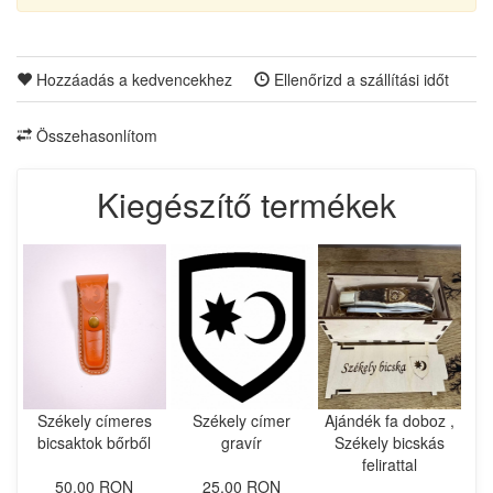
Hozzáadás a kedvencekhez
Ellenőrizd a szállítási időt
Összehasonlítom
Kiegészítő termékek
Székely címeres
Székely címer
Ajándék fa doboz ,
bicsaktok bőrből
gravír
Székely bicskás
felirattal
50.00 RON
25.00 RON