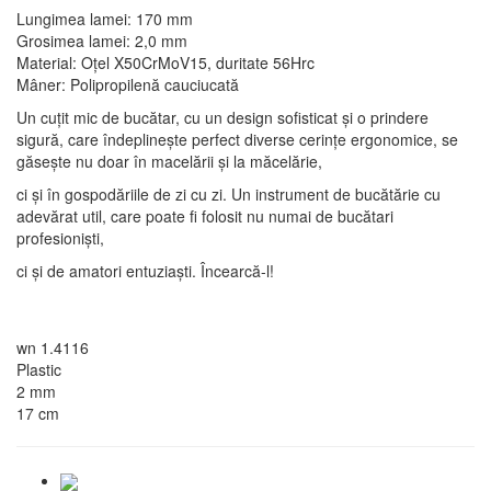
Lungimea lamei: 170 mm
Grosimea lamei: 2,0 mm
Material: Oțel X50CrMoV15, duritate 56Hrc
Mâner: Polipropilenă cauciucată
Un cuțit mic de bucătar, cu un design sofisticat și o prindere
sigură, care îndeplinește perfect diverse cerințe ergonomice, se
găsește nu doar în macelării și la măcelărie,
ci și în gospodăriile de zi cu zi. Un instrument de bucătărie cu
adevărat util, care poate fi folosit nu numai de bucătari
profesioniști,
ci și de amatori entuziaști. Încearcă-l!
wn 1.4116
Plastic
2 mm
17 cm