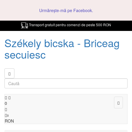
Urmărește-mă pe Facebook.
Transport gratuit pentru comenzi de peste 500 RON
Székely bicska - Briceag
secuiesc
Toggle
0
navigat
0
RON