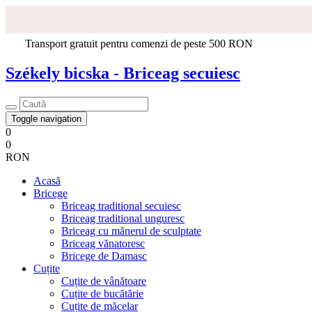
Transport gratuit pentru comenzi de peste 500 RON
Székely bicska - Briceag secuiesc
Toggle navigation
0
0
RON
Acasă
Bricege
Briceag traditional secuiesc
Briceag traditional unguresc
Briceag cu mănerul de sculptate
Briceag vănatoresc
Bricege de Damasc
Cuțite
Cuțite de vânătoare
Cuțite de bucătărie
Cuțite de măcelar