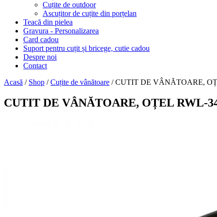
Cuțite de outdoor
Ascuțitor de cuțite din porțelan
Teacă din pielea
Gravura - Personalizarea
Card cadou
Suport pentru cuțit și bricege, cutie cadou
Despre noi
Contact
Acasă
/
Shop
/
Cuțite de vânătoare
/ CUTIT DE VÂNĂTOARE, OȚE
CUTIT DE VÂNĂTOARE, OȚEL RWL-34 