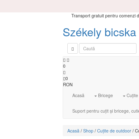
Transport gratuit pentru comenzi
Székely bicska 
0
0
RON
Acasă
Bricege
Cuțite
Suport pentru cuțit și bricege, cut
Acasă
/
Shop
/
Cuțite de outdoor
/ C