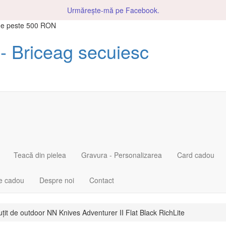
Urmărește-mă pe Facebook.
 de peste 500 RON
- Briceag secuiesc
Teacă din pielea
Gravura - Personalizarea
Card cadou
ie cadou
Despre noi
Contact
uțit de outdoor NN Knives Adventurer II Flat Black RichLite