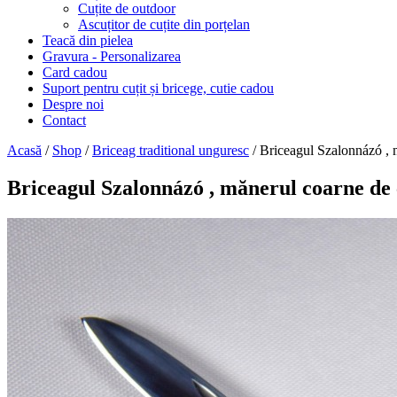
Cuțite de outdoor
Ascuțitor de cuțite din porțelan
Teacă din pielea
Gravura - Personalizarea
Card cadou
Suport pentru cuțit și bricege, cutie cadou
Despre noi
Contact
Acasă
/
Shop
/
Briceag traditional unguresc
/ Briceagul Szalonnázó , 
Briceagul Szalonnázó , mănerul coarne de 