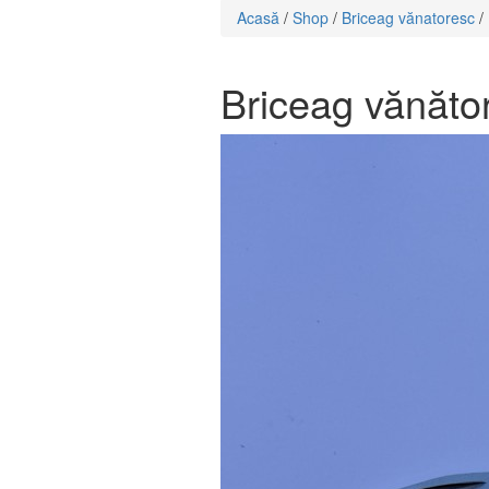
Acasă
/
Shop
/
Briceag vănatoresc
/
Briceag vănăto