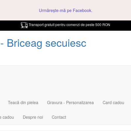
Urmărește-mă pe Facebook.
Transport gratuit pentru comenzi de peste 500 RON
- Briceag secuiesc
Teacă din pielea
Gravura - Personalizarea
Card cadou
ie cadou
Despre noi
Contact