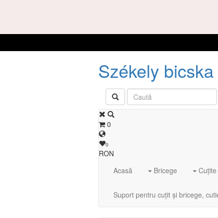
Székely bicska 
0
0
RON
Acasă
Bricege
Cuțite
Suport pentru cuțit și bricege, cut