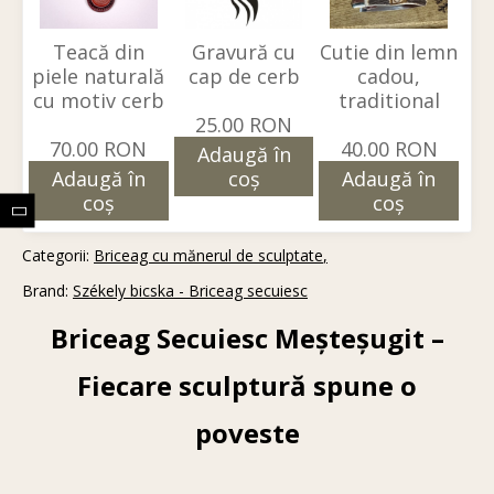
Teacă din
Gravură cu
Cutie din lemn
piele naturală
cap de cerb
cadou,
cu motiv cerb
traditional
25.00 RON
70.00 RON
40.00 RON
Adaugă în
Adaugă în
coş
Adaugă în
coş
coş
Categorii:
Briceag cu mănerul de sculptate
Brand:
Székely bicska - Briceag secuiesc
Briceag Secuiesc Meșteșugit –
Fiecare sculptură spune o
poveste