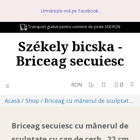
Urmărește-mă pe Facebook.
Transport gratuit pentru comenzi de peste 500 RON
Székely bicska -
Briceag secuiesc
0
RON
Toggle
0
navigation
Acasă
/
Shop
/
Briceag cu mănerul de sculptate
/ 
Briceag secuiesc cu mănerul de
sculptate cu cap de cerb , 22 cm