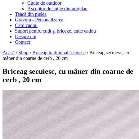
Cuțite de outdoor
Ascuțitor de cuțite din porțelan
Teacă din pielea
Gravura - Personalizarea
Card cadou
Suport pentru cuțit și bricege, cutie cadou
Despre noi
Contact
Acasă
/
Shop
/
Briceag traditional secuiesc
/ Briceag secuiesc, cu
mâner din coarne de cerb , 20 cm
Briceag secuiesc, cu mâner din coarne de
cerb , 20 cm