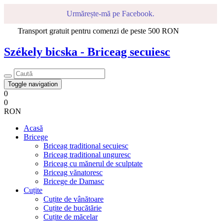
Urmărește-mă pe Facebook.
Transport gratuit pentru comenzi de peste 500 RON
Székely bicska - Briceag secuiesc
Toggle navigation
0
0
RON
Acasă
Bricege
Briceag traditional secuiesc
Briceag traditional unguresc
Briceag cu mănerul de sculptate
Briceag vănatoresc
Bricege de Damasc
Cuțite
Cuțite de vânătoare
Cuțite de bucătărie
Cuțite de măcelar