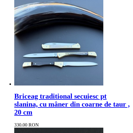
Briceag traditional secuiesc pt
slanina, cu mâner din coarne de taur ,
20 cm
330.00 RON