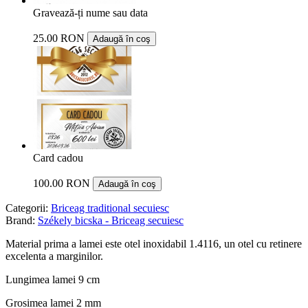
Gravează-ți nume sau data
25.00 RON
Adaugă în coş
Card cadou
100.00 RON
Adaugă în coş
Categorii:
Briceag traditional secuiesc
Brand:
Székely bicska - Briceag secuiesc
Material prima a lamei este otel inoxidabil 1.4116, un otel cu retinere
excelenta a marginilor.
Lungimea lamei 9 cm
Grosimea lamei 2 mm