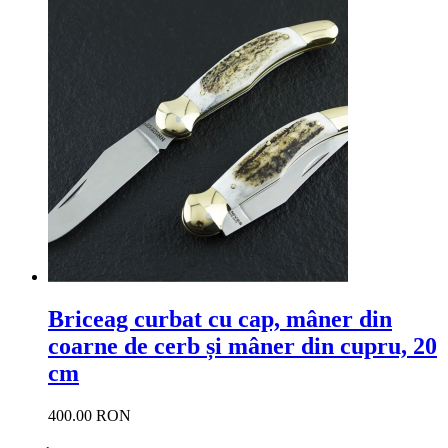
Briceag curbat cu cap, mâner din
coarne de cerb și mâner din cupru, 20
cm
400.00 RON