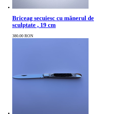
Briceag secuiesc cu mănerul de
sculptate , 19 cm
380.00 RON