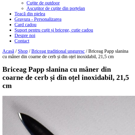
Cuțite de outdoor
Ascuțitor de cuțite din porțelan
Teacă din pielea
Gravura - Personalizarea
Card cadou
Suport pentru cuțit și bricege, cutie cadou
Despre noi
Contact
Acasă
/
Shop
/
Briceag traditional unguresc
/ Briceag Papp slanina
cu mâner din coarne de cerb și din oțel inoxidabil, 21,5 cm
Briceag Papp slanina cu mâner din
coarne de cerb și din oțel inoxidabil, 21,5
cm