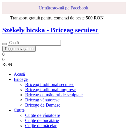
Urmărește-mă pe Facebook.
Transport gratuit pentru comenzi de peste 500 RON
Székely bicska - Briceag secuiesc
Toggle navigation
0
0
RON
Acasă
Bricege
Briceag traditional secuiesc
Briceag traditional unguresc
Briceag cu mănerul de sculptate
Briceag vănatoresc
Bricege de Damasc
Cuțite
Cuțite de vânătoare
Cuțite de bucătărie
Cuțite de măcelar