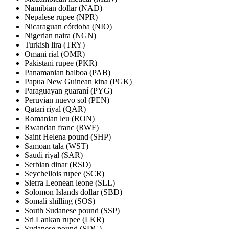
Namibian dollar (NAD)
Nepalese rupee (NPR)
Nicaraguan córdoba (NIO)
Nigerian naira (NGN)
Turkish lira (TRY)
Omani rial (OMR)
Pakistani rupee (PKR)
Panamanian balboa (PAB)
Papua New Guinean kina (PGK)
Paraguayan guaraní (PYG)
Peruvian nuevo sol (PEN)
Qatari riyal (QAR)
Romanian leu (RON)
Rwandan franc (RWF)
Saint Helena pound (SHP)
Samoan tala (WST)
Saudi riyal (SAR)
Serbian dinar (RSD)
Seychellois rupee (SCR)
Sierra Leonean leone (SLL)
Solomon Islands dollar (SBD)
Somali shilling (SOS)
South Sudanese pound (SSP)
Sri Lankan rupee (LKR)
Sudanese pound (SDG)