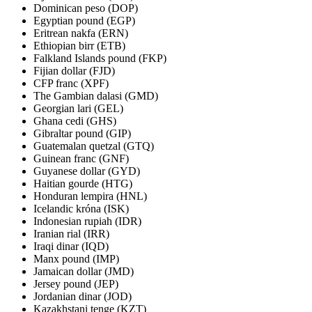
Dominican peso (DOP)
Egyptian pound (EGP)
Eritrean nakfa (ERN)
Ethiopian birr (ETB)
Falkland Islands pound (FKP)
Fijian dollar (FJD)
CFP franc (XPF)
The Gambian dalasi (GMD)
Georgian lari (GEL)
Ghana cedi (GHS)
Gibraltar pound (GIP)
Guatemalan quetzal (GTQ)
Guinean franc (GNF)
Guyanese dollar (GYD)
Haitian gourde (HTG)
Honduran lempira (HNL)
Icelandic króna (ISK)
Indonesian rupiah (IDR)
Iranian rial (IRR)
Iraqi dinar (IQD)
Manx pound (IMP)
Jamaican dollar (JMD)
Jersey pound (JEP)
Jordanian dinar (JOD)
Kazakhstani tenge (KZT)