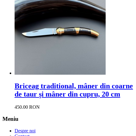
Briceag traditional, mâner din coarne
de taur și mâner din cupru, 20 cm
450.00 RON
Meniu
Despre noi