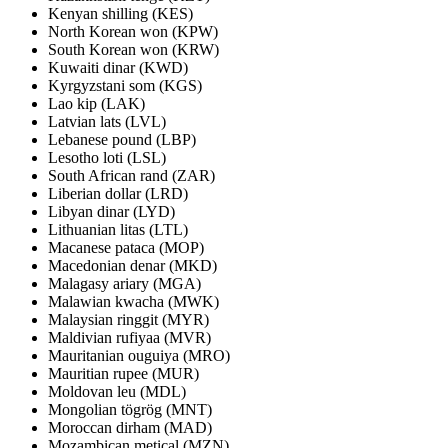
Kenyan shilling (KES)
North Korean won (KPW)
South Korean won (KRW)
Kuwaiti dinar (KWD)
Kyrgyzstani som (KGS)
Lao kip (LAK)
Latvian lats (LVL)
Lebanese pound (LBP)
Lesotho loti (LSL)
South African rand (ZAR)
Liberian dollar (LRD)
Libyan dinar (LYD)
Lithuanian litas (LTL)
Macanese pataca (MOP)
Macedonian denar (MKD)
Malagasy ariary (MGA)
Malawian kwacha (MWK)
Malaysian ringgit (MYR)
Maldivian rufiyaa (MVR)
Mauritanian ouguiya (MRO)
Mauritian rupee (MUR)
Moldovan leu (MDL)
Mongolian tögrög (MNT)
Moroccan dirham (MAD)
Mozambican metical (MZN)