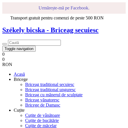
Urmărește-mă pe Facebook.
Transport gratuit pentru comenzi de peste 500 RON
Székely bicska - Briceag secuiesc
Toggle navigation
0
0
RON
Acasă
Bricege
Briceag traditional secuiesc
Briceag traditional unguresc
Briceag cu mănerul de sculptate
Briceag vănatoresc
Bricege de Damasc
Cuțite
Cuțite de vânătoare
Cuțite de bucătărie
Cuțite de măcelar