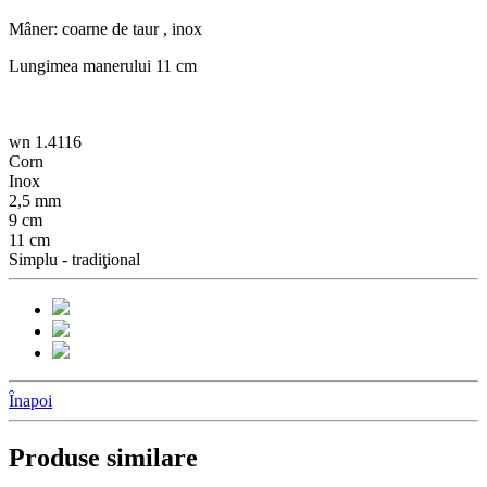
Mâner: coarne de taur , inox
Lungimea manerului 11 cm
wn 1.4116
Corn
Inox
2,5 mm
9 cm
11 cm
Simplu - tradiţional
Înapoi
Produse similare