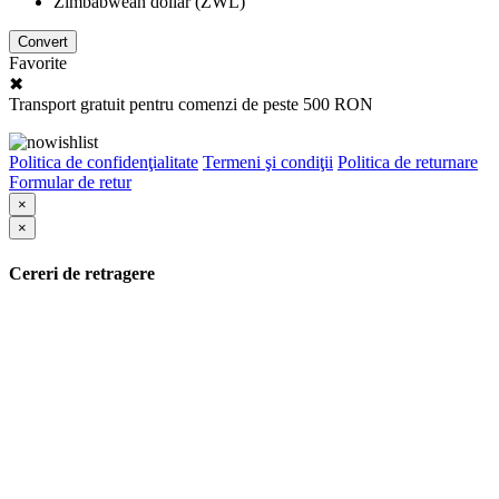
Zimbabwean dollar (ZWL)
Convert
Favorite
✖
Transport gratuit pentru comenzi de peste 500 RON
Politica de confidenţialitate
Termeni şi condiţii
Politica de returnare
Formular de retur
×
×
Cereri de retragere