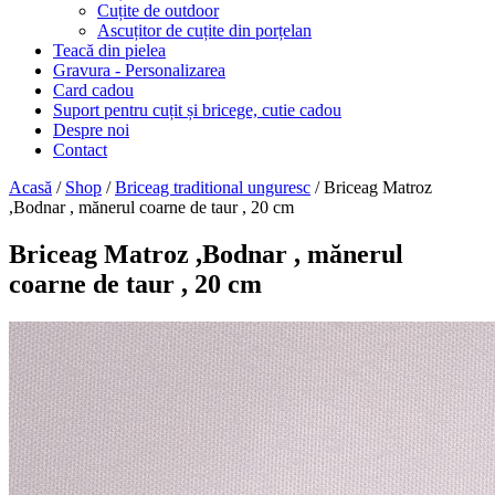
Cuțite de outdoor
Ascuțitor de cuțite din porțelan
Teacă din pielea
Gravura - Personalizarea
Card cadou
Suport pentru cuțit și bricege, cutie cadou
Despre noi
Contact
Acasă
/
Shop
/
Briceag traditional unguresc
/ Briceag Matroz
,Bodnar , mănerul coarne de taur , 20 cm
Briceag Matroz ,Bodnar , mănerul
coarne de taur , 20 cm