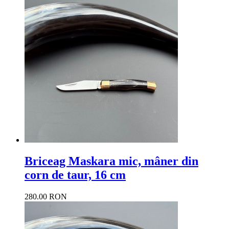
Briceag Maskara mic, mâner din
corn de taur, 16 cm
280.00 RON