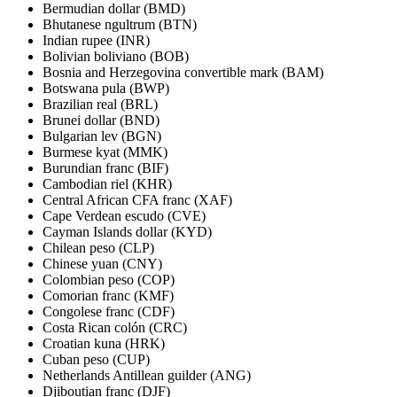
Bermudian dollar (BMD)
Bhutanese ngultrum (BTN)
Indian rupee (INR)
Bolivian boliviano (BOB)
Bosnia and Herzegovina convertible mark (BAM)
Botswana pula (BWP)
Brazilian real (BRL)
Brunei dollar (BND)
Bulgarian lev (BGN)
Burmese kyat (MMK)
Burundian franc (BIF)
Cambodian riel (KHR)
Central African CFA franc (XAF)
Cape Verdean escudo (CVE)
Cayman Islands dollar (KYD)
Chilean peso (CLP)
Chinese yuan (CNY)
Colombian peso (COP)
Comorian franc (KMF)
Congolese franc (CDF)
Costa Rican colón (CRC)
Croatian kuna (HRK)
Cuban peso (CUP)
Netherlands Antillean guilder (ANG)
Djiboutian franc (DJF)