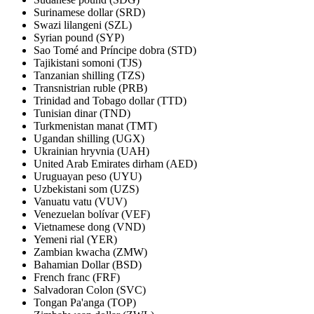
Surinamese dollar (SRD)
Swazi lilangeni (SZL)
Syrian pound (SYP)
Sao Tomé and Príncipe dobra (STD)
Tajikistani somoni (TJS)
Tanzanian shilling (TZS)
Transnistrian ruble (PRB)
Trinidad and Tobago dollar (TTD)
Tunisian dinar (TND)
Turkmenistan manat (TMT)
Ugandan shilling (UGX)
Ukrainian hryvnia (UAH)
United Arab Emirates dirham (AED)
Uruguayan peso (UYU)
Uzbekistani som (UZS)
Vanuatu vatu (VUV)
Venezuelan bolívar (VEF)
Vietnamese dong (VND)
Yemeni rial (YER)
Zambian kwacha (ZMW)
Bahamian Dollar (BSD)
French franc (FRF)
Salvadoran Colon (SVC)
Tongan Pa'anga (TOP)