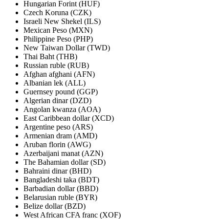
Hungarian Forint (HUF)
Czech Koruna (CZK)
Israeli New Shekel (ILS)
Mexican Peso (MXN)
Philippine Peso (PHP)
New Taiwan Dollar (TWD)
Thai Baht (THB)
Russian ruble (RUB)
Afghan afghani (AFN)
Albanian lek (ALL)
Guernsey pound (GGP)
Algerian dinar (DZD)
Angolan kwanza (AOA)
East Caribbean dollar (XCD)
Argentine peso (ARS)
Armenian dram (AMD)
Aruban florin (AWG)
Azerbaijani manat (AZN)
The Bahamian dollar (SD)
Bahraini dinar (BHD)
Bangladeshi taka (BDT)
Barbadian dollar (BBD)
Belarusian ruble (BYR)
Belize dollar (BZD)
West African CFA franc (XOF)