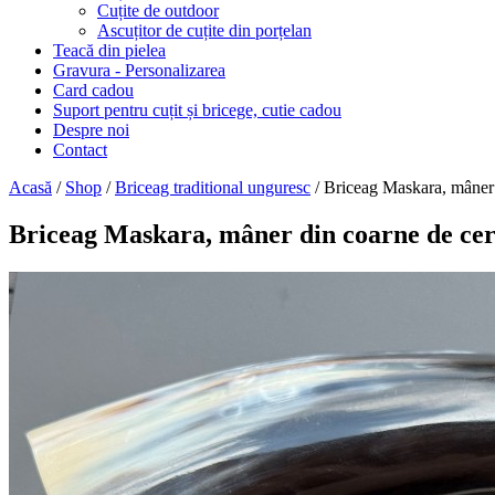
Cuțite de outdoor
Ascuțitor de cuțite din porțelan
Teacă din pielea
Gravura - Personalizarea
Card cadou
Suport pentru cuțit și bricege, cutie cadou
Despre noi
Contact
Acasă
/
Shop
/
Briceag traditional unguresc
/ Briceag Maskara, mâner d
Briceag Maskara, mâner din coarne de cerb