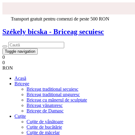
Transport gratuit pentru comenzi de peste 500 RON
Székely bicska - Briceag secuiesc
Toggle navigation
0
0
RON
Acasă
Bricege
Briceag traditional secuiesc
Briceag traditional unguresc
Briceag cu mănerul de sculptate
Briceag vănatoresc
Bricege de Damasc
Cuțite
Cuțite de vânătoare
Cuțite de bucătărie
Cuțite de măcelar