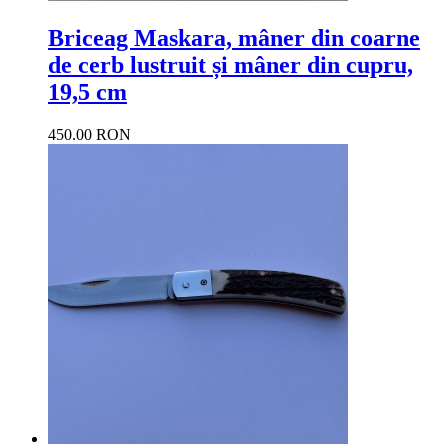
Briceag Maskara, mâner din coarne
de cerb lustruit și mâner din cupru,
19,5 cm
450.00 RON