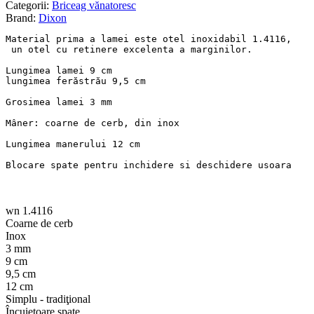
Categorii:
Briceag vănatoresc
Brand:
Dixon
Material prima a lamei este otel inoxidabil 1.4116,
 un otel cu retinere excelenta a marginilor.

Lungimea lamei 9 cm
lungimea ferăstrău 9,5 cm

Grosimea lamei 3 mm

Mâner: coarne de cerb, din inox

Lungimea manerului 12 cm

Blocare spate pentru inchidere si deschidere usoara
wn 1.4116
Coarne de cerb
Inox
3 mm
9 cm
9,5 cm
12 cm
Simplu - tradiţional
Încuietoare spate