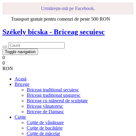
Urmărește-mă pe Facebook.
Transport gratuit pentru comenzi de peste 500 RON
Székely bicska - Briceag secuiesc
Toggle navigation
0
0
RON
Acasă
Bricege
Briceag traditional secuiesc
Briceag traditional unguresc
Briceag cu mănerul de sculptate
Briceag vănatoresc
Bricege de Damasc
Cuțite
Cuțite de vânătoare
Cuțite de bucătărie
Cuțite de măcelar