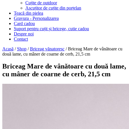
Cuțite de outdoor
Ascuțitor de cuțite din porțelan
Teacă din pielea
Gravura - Personalizarea
Card cadou
Suport pentru cuțit și bricege, cutie cadou
Despre noi
Contact
Acasă
/
Shop
/
Briceag vănatoresc
/ Briceag Mare de vânătoare cu
două lame, cu mâner de coarne de cerb, 21,5 cm
Briceag Mare de vânătoare cu două lame,
cu mâner de coarne de cerb, 21,5 cm