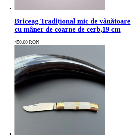
Briceag Tradițional mic de vânătoare
cu mâner de coarne de cerb,19 cm
450.00 RON